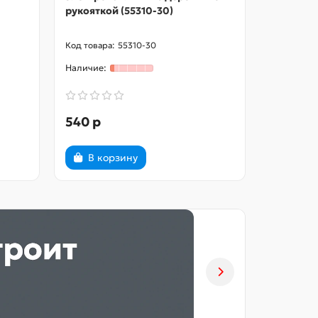
рукояткой (55310-30)
цифровая
Професси
55310-30
540 р
4500 р
В корзину
В ко