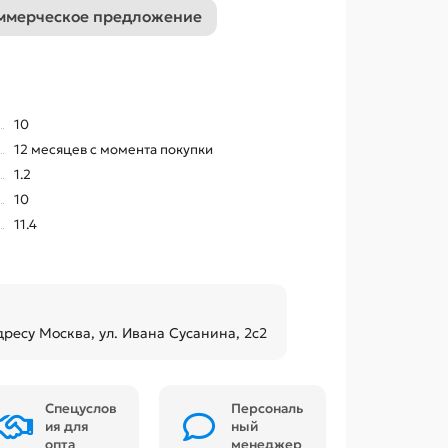
ммерческое предложение
10
12 месяцев с момента покупки
1.2
10
11.4
дресу Москва, ул. Ивана Сусанина, 2с2
Спецуслов
Персональ
ия для
ный
опта
менеджер