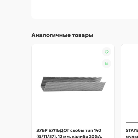
Инновационная система закалки препятс
Сверхтвердая гальванизированная япон
Использование
Для крепления тканых материалов к поверхнос
Аналогичные товары
ЗУБР БУЛЬДОГ скобы тип 140
STAY
(G/11/57), 12 мм, калибр 20GA.
мульт