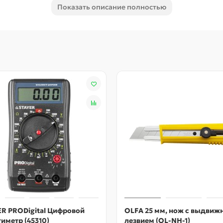
твует изгибу во время удара
Показать описание полностью
ская сталь с высоким пределом прочности
тям из дерева, ДВП, и т. п. с помощью скобозабивного пистол
ER PRODigital Цифровой
OLFA 25 мм, нож с выдви
иметр (45310)
лезвием (OL-NH-1)