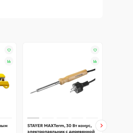
ета.
жным
STAYER MAXTerm, 30 Вт конус,
ЗУБР Cera
электропаяльник с деревянной
керамиче