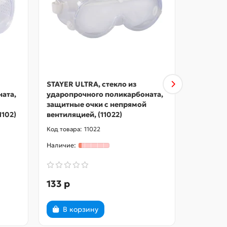
STAYER ULTRA, стекло из
STAYER у
ата,
ударопрочного поликарбоната,
защитные
защитные очки с непрямой
вентиляци
1102)
вентиляцией, (11022)
11026)
11022
133 р
150 р
В корзину
В ко