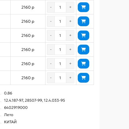
2160 р
-
+
2160 р
-
+
2160 р
-
+
2160 р
-
+
2160 р
-
+
2160 р
-
+
0.86
12.4.187-97, 28507-99, 12.4.033-95
6402919000
Лето
КИТАЙ