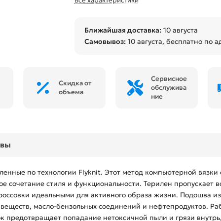
Все характеристики
Ближайшая доставка:
10 августа
Самовывоз:
10 августа
, бесплатно по а
Сервисное
Скидка от
обслужива
объема
ние
ывы
ленные по технологии Flyknit. Этот метод компьютерной вязк
е сочетание стиля и функциональности. Терилен пропускает во
россовки идеальными для активного образа жизни. Подошва из
 веществ, масло-бензольных соединений и нефтепродуктов. Ра
чок предотвращает попадание нетоксичной пыли и грязи внутрь