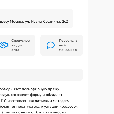
дресу Москва, ул. Ивана Сусанина, 2с2
Спецуслов
Персональ
ия для
ный
опта
менеджер
и объединяет полиэфирную пряжу,
здух, сохраняет форму и обладает
 ПУ, изготовленная литьевым методом,
бочая температура эксплуатации кроссовок
, а петли позволяют быстро и удобно