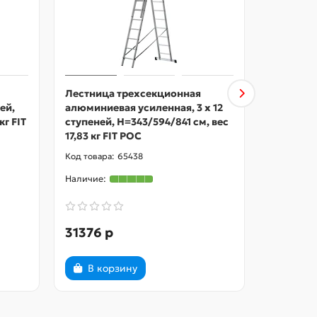
Лестница трехсекционная
Столик 
ей,
алюминиевая усиленная, 3 х 12
разборны
кг FIT
ступеней, H=343/594/841 см, вес
высота 7
17,83 кг FIT РОС
500х1000
65438
31376 р
11067 р
В корзину
В ко