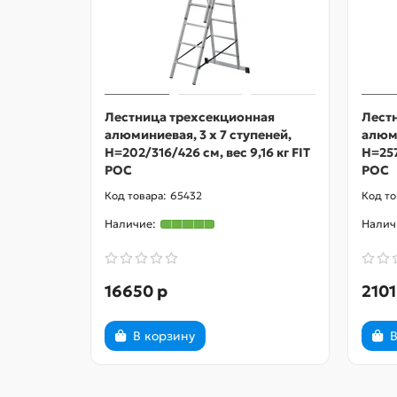
Лестница трехсекционная
Лест
алюминиевая, 3 х 7 ступеней,
алюми
H=202/316/426 см, вес 9,16 кг FIT
H=257
РОС
РОС
65432
16650 р
2101
В корзину
В