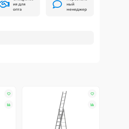
ия для
ный
опта
менеджер