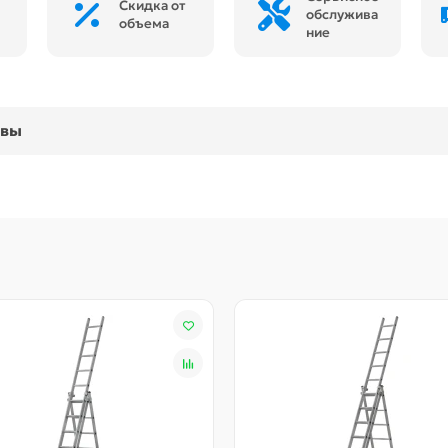
Скидка от
обслужива
объема
ние
ывы