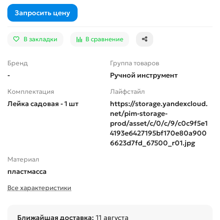
Запросить цену
В закладки
В сравнение
Бренд
Группа товаров
-
Ручной инструмент
Комплектация
Лайфстайл
Лейка садовая - 1 шт
https://storage.yandexcloud.
net/pim-storage-
prod/asset/c/0/c/9/c0c9f5e1
4193e6427195bf170e80a900
6623d7fd_67500_r01.jpg
Материал
пластмасса
Все характеристики
Ближайшая доставка:
11 августа