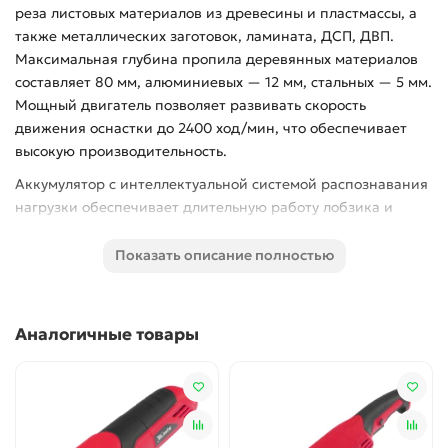
реза листовых материалов из древесины и пластмассы, а
также металлических заготовок, ламината, ДСП, ДВП.
Максимальная глубина пропила деревянных материалов
составляет 80 мм, алюминиевых — 12 мм, стальных — 5 мм.
Мощный двигатель позволяет развивать скорость
движения оснастки до 2400 ход/мин, что обеспечивает
высокую производительность.
Аккумулятор с интеллектуальной системой распознавания
нагрузки обеспечивает длительную работу лобзика и
обладает высоким ресурсом. Совместим с любым
аккумуляторным инструментом Denzel battery system 18V.
Показать описание полностью
Преимущества
Эффективная работа — лобзик поддерживает
Аналогичные товары
функцию маятникового хода, позволяющего
увеличить скорость прямого реза.
Выбор оптимального режима в зависимости от типа
материала — предусмотрено 3 ступени регулировки
маятникового хода, а также возможность настройки