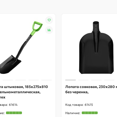
а штыковая, 185х275х810
Лопата совковая, 230х280 
цельнометаллическая,
без черенка,
тех
61614
61415