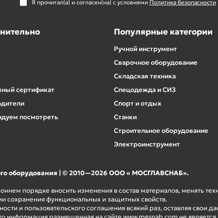
Я прочитал(а) и согласен(на) с условиями
Политика безопасности
нительно
Популярные категории
Ручной инструмент
Сварочное оборудование
Складская техника
ный сертификат
Спецодежда и СИЗ
одители
Спорт и отдых
дуем посмотреть
Станки
Строительное оборудование
Электроинструмент
ого оборудования | © 2010—2026 ООО « МОСГЛАВСНАБ».
роннем порядке вносить изменения в состав материалов, менять те
ии сохранения функциональных и защитных свойств.
ости и пользовательского соглашения всякий раз, оставляя свои да
то информация размещенная на сайте www.mgsnab.com не является