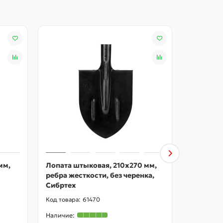
мм,
Лопата штыковая, 210х270 мм,
Лопата с
ребра жесткости, без черенка,
ребра же
Сибртех
Сибртех
61470