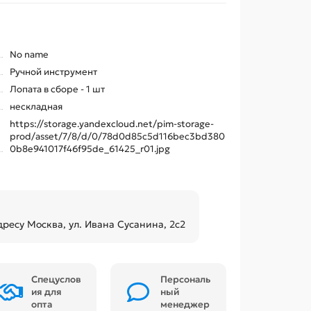
No name
Ручной инструмент
Лопата в сборе - 1 шт
нескладная
https://storage.yandexcloud.net/pim-storage-
prod/asset/7/8/d/0/78d0d85c5d116bec3bd380
0b8e941017f46f95de_61425_r01.jpg
дресу Москва, ул. Ивана Сусанина, 2с2
Спецуслов
Персональ
ия для
ный
опта
менеджер