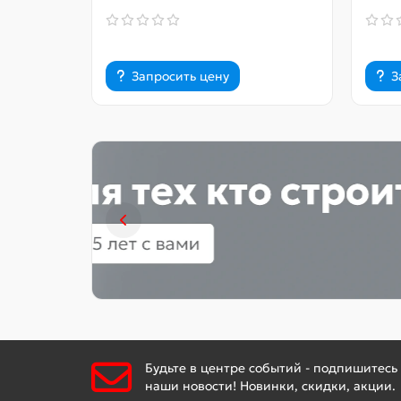
Запросить цену
З
Будьте в центре событий - подпишитесь
наши новости! Новинки, скидки, акции.