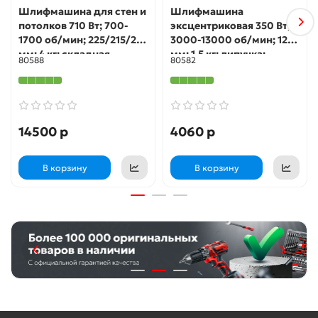
Шлифмашина для стен и
Шлифмашина
потолков 710 Вт; 700-
эксцентриковая 350 Вт;
1700 об/мин; 225/215/210
3000-13000 об/мин; 125
мм; 4 кг; складная
мм; 1,5 кг; липучка;
80588
80582
телескопическая штанга
пластик. контейнер;
1400-1700 мм; липучка;
коробка OS-350
б/с щеток ; короб BS-710
14500 р
4060 р
В корзину
В корзину