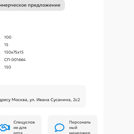
ммерческое предложение
100
15
150x75x15
СП-001664
150
дресу Москва, ул. Ивана Сусанина, 2с2
Спецуслов
Персональ
ия для
ный
опта
менеджер