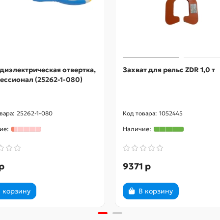
диэлектрическая отвертка,
Захват для рельс ZDR 1,0 т
ссионал (25262-1-080)
25262-1-080
1052445
р
9371 р
 корзину
В корзину