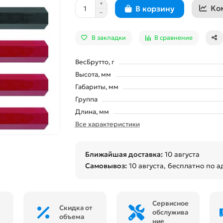
Ко
В корзину
В закладки
В сравнение
ВесБрутто, г
Высота, мм
Габариты, мм
Группа
Длина, мм
Все характеристики
Ближайшая доставка:
10 августа
Самовывоз:
10 августа
, бесплатно по а
Сервисное
Скидка от
обслужива
объема
ние