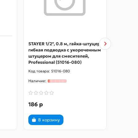
STAYER 1/2″, 0.8 м, гайка-штуцер,
ЗУБР УНИ
гибкая подводка с укороченным
натураль
штуцером для смесителей,
деревянн
Professional (51016-080)
ЛКМ, кру
51016-080
186 р
175 р
В корзину
В ко