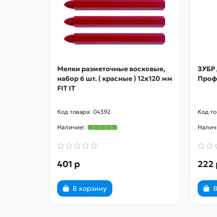
Мелки разметочные восковые,
ЗУБР 
набор 6 шт. ( красные ) 12х120 мм
Профе
FIT IT
04392
401 р
222 
В корзину
В