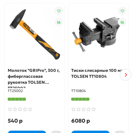
Молоток "GRIPro", 300 г,
Тиски слесарные 100 мм
фиберглаcсовая
TOLSEN TT10804
рукоятка TOLSEN
TT25002
TT25002
TT10804
540 р
6080 р