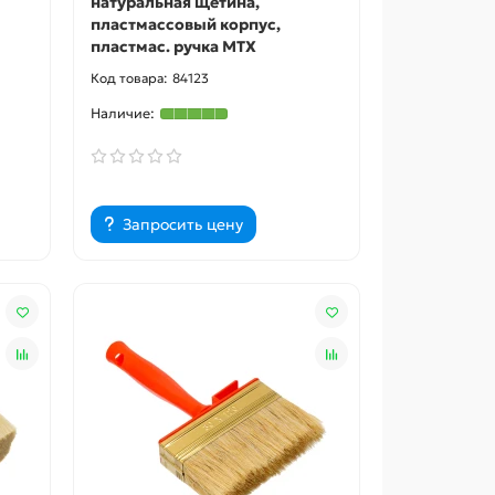
натуральная щетина,
пластмассовый корпус,
пластмас. ручка MTX
84123
Запросить цену