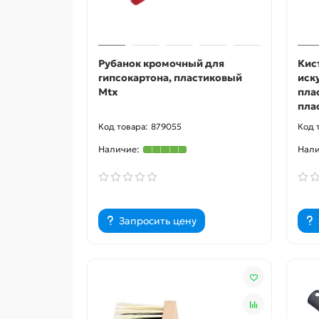
Рубанок кромочный для
Кист
гипсокартона, пластиковый
иск
Mtx
пла
пла
879055
Запросить цену