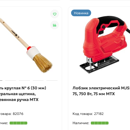
Новинка
ть круглая № 6 (30 мм)
Лобзик электрический MJS
уральная щетина,
75, 750 Вт, 75 мм MTX
евянная ручка MTX
82076
27182