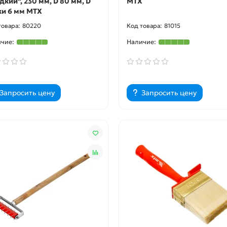
дкий", 230 мм, D 80 мм, D
MTX
ки 6 мм MTX
80220
81015
Запросить цену
Запросить цену