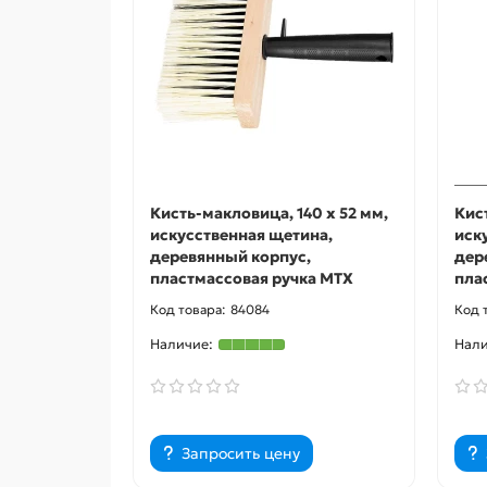
Кисть-макловица, 140 х 52 мм,
Кис
искусственная щетина,
иск
деревянный корпус,
дер
пластмассовая ручка MTX
пла
84084
Запросить цену