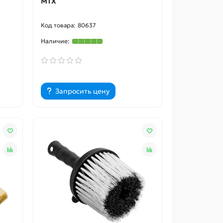
MTX
80637
Запросить цену