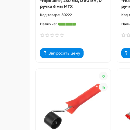
"горошек", 230 мм, D 80 мм, D
"гла
ручки 6 мм MTX
руч
80222
Запросить цену