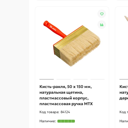
Кисть-ракля, 50 х 150 мм,
Кис
натуральная щетина,
нат
пластмассовый корпус,
дер
пластмассовая ручка MTX
84124