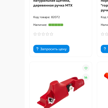
натуральная щетина,
пор
деревянная ручка MTX
"гор
руч
82072
Запросить цену