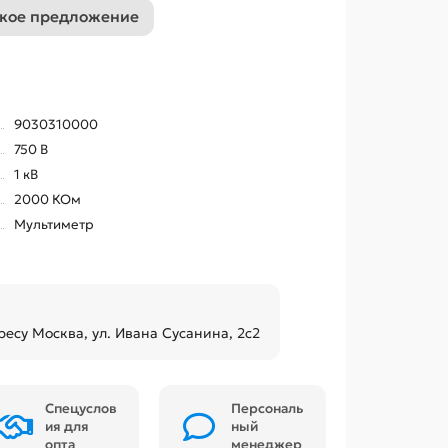
кое предложение
9030310000
750 В
1 кВ
2000 КОм
Мультиметр
ресу Москва, ул. Ивана Сусанина, 2с2
Спецуслов
Персональ
ия для
ный
опта
менеджер