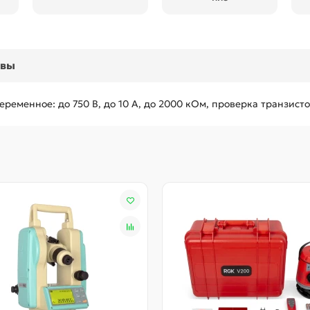
ывы
еременное: до 750 В, до 10 А, до 2000 кОм, проверка транзист