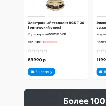
Электронный теодолит RGK T-20
Элек
( оптический отвес)
с ла
4610011870491
89990 р
1199
В корзину
В