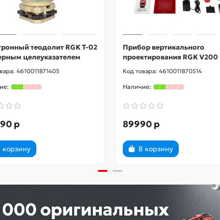
тронный теодолит RGK T-02
Прибор вертикального
зерным целеуказателем
проектирования RGK V200
4610011871405
4610011870514
90 р
89990 р
 корзину
В корзину