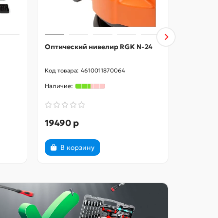
Оптический нивелир RGK N-24
Оптическ
4610011870064
19490 р
21990 
В корзину
В ко