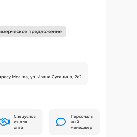
ммерческое предложение
дресу Москва, ул. Ивана Сусанина, 2с2
Спецуслов
Персональ
ия для
ный
опта
менеджер