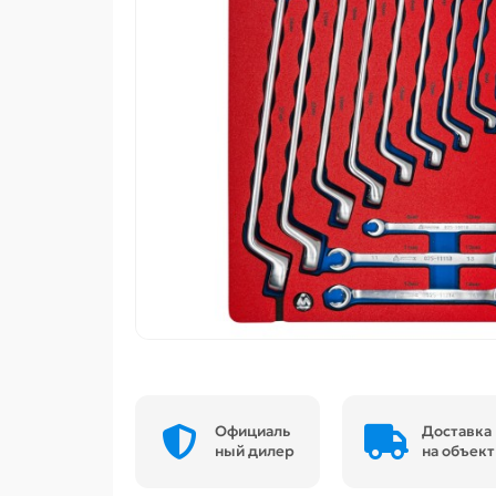
Официаль
Доставка
ный дилер
на объект