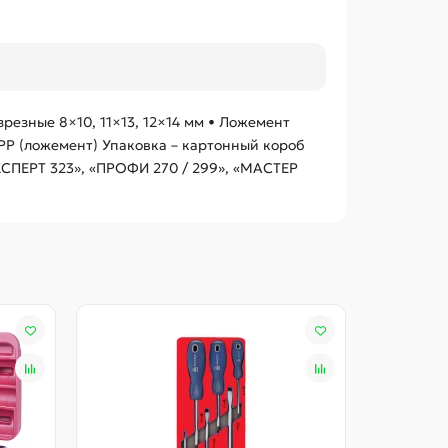
зрезные 8×10, 11×13, 12×14 мм • Ложемент
P (ложемент) Упаковка – картонный короб
КСПЕРТ 323», «ПРОФИ 270 / 299», «МАСТЕР