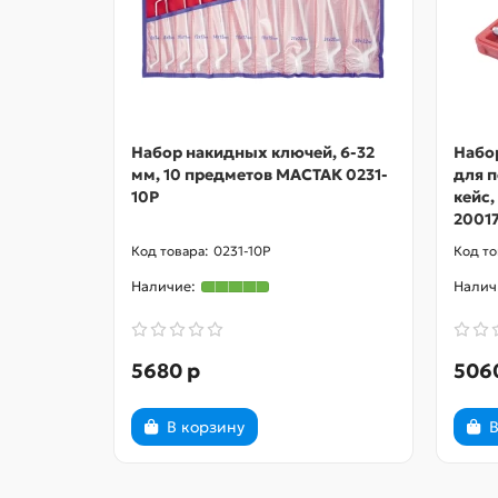
Набор накидных ключей, 6-32
Набо
мм, 10 предметов МАСТАК 0231-
для п
10P
кейс,
2001
0231-10P
5680 р
506
В корзину
В