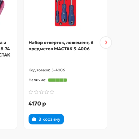
а и
Набор отверток, ложемент, 6
Набор от
8-74
предметов МАСТАК 5-4006
шестигра
АСТАК
ложемент
МАСТАК 
5-4006
4170 р
10800 
В корзину
В ко