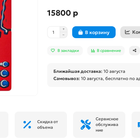
15800 р
Ко
В корзину
В закладки
В сравнение
Ближайшая доставка:
10 августа
Самовывоз:
10 августа
, бесплатно по а
Сервисное
Скидка от
обслужива
объема
ние