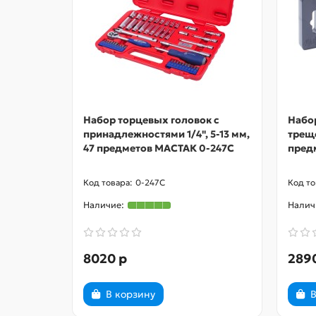
Набор торцевых головок с
Набо
принадлежностями 1/4", 5-13 мм,
трещо
47 предметов МАСТАК 0-247C
пред
0-247C
8020 р
289
В корзину
В