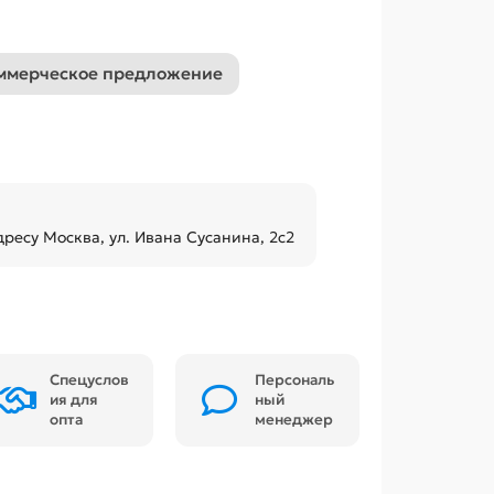
ммерческое предложение
дресу Москва, ул. Ивана Сусанина, 2с2
Спецуслов
Персональ
ия для
ный
опта
менеджер