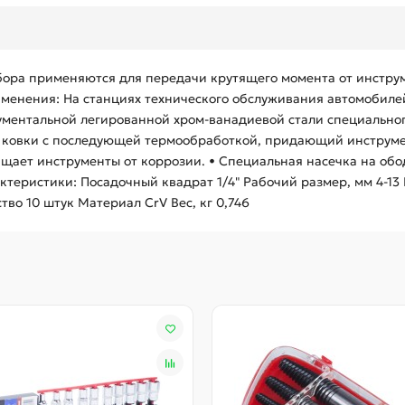
бора применяются для передачи крутящего момента от инструм
менения: На станциях технического обслуживания автомобилей
ументальной легированной хром-ванадиевой стали специального
й ковки с последующей термообработкой, придающий инструме
ает инструменты от коррозии. • Специальная насечка на обо
актеристики: Посадочный квадрат 1/4" Рабочий размер, мм 4-1
во 10 штук Материал CrV Вес, кг 0,746