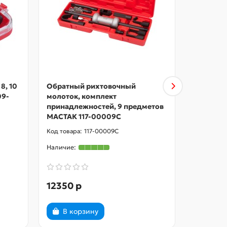
8, 10
Обратный рихтовочный
Набор оп
09-
молоток, комплект
сцеплени
принадлежностей, 9 предметов
МАСТАК 
МАСТАК 117-00009C
117-00009C
12350 р
3370 р
В корзину
В ко