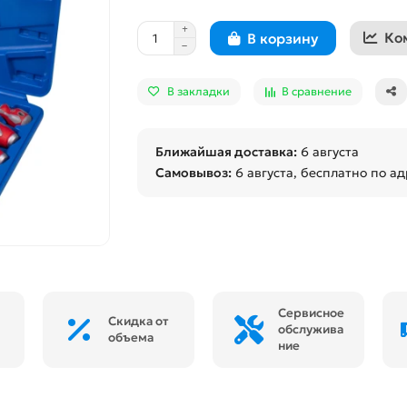
Ко
В корзину
В закладки
В сравнение
Ближайшая доставка:
6 августа
Самовывоз:
6 августа
, бесплатно по ад
Сервисное
Скидка от
обслужива
объема
ние