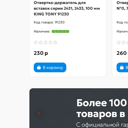
Отвертка-держатель для
Отвер
вставок серии 2431, 2433, 100 мм
№0, 7
KING TONY 91230
91230
230 р
260
В корзину
В