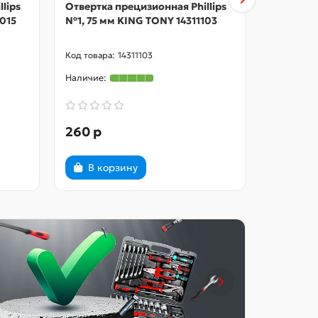
lips
Отвертка прецизионная Phillips
Отвертка
015
№1, 75 мм KING TONY 14311103
№1, 40 м
14311103
260 р
250 р
В корзину
В ко