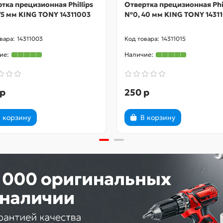
тка прецизионная Phillips
Отвертка прецизионная Phil
5 мм KING TONY 14311003
№0, 40 мм KING TONY 14311
14311003
14311015
 р
250 р
 корзину
В корзину