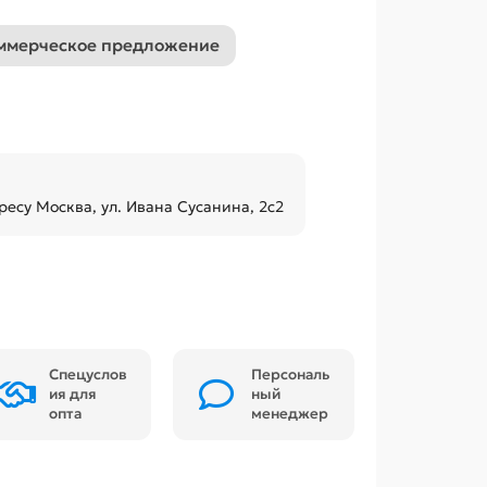
ммерческое предложение
ресу Москва, ул. Ивана Сусанина, 2с2
Спецуслов
Персональ
ия для
ный
опта
менеджер