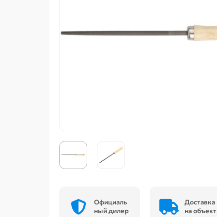
Официаль
Доставка
ный дилер
на объект