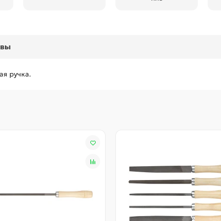
ывы
ая ручка.