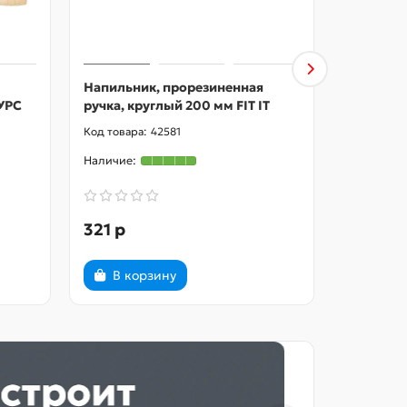
Напильник, прорезиненная
Напильни
КУРС
ручка, круглый 200 мм FIT IT
ручка, к
42581
321 р
365 р
В корзину
В ко