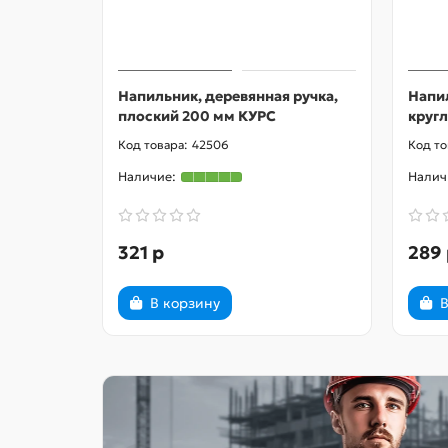
Напильник, деревянная ручка,
Напил
плоский 200 мм КУРС
круг
42506
321 р
289 
В корзину
В