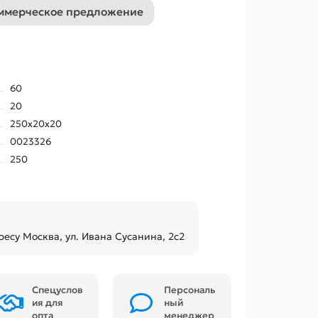
ммерческое предложение
60
20
250x20x20
0023326
250
ресу Москва, ул. Ивана Сусанина, 2с2
Спецуслов
Персональ
ия для
ный
опта
менеджер