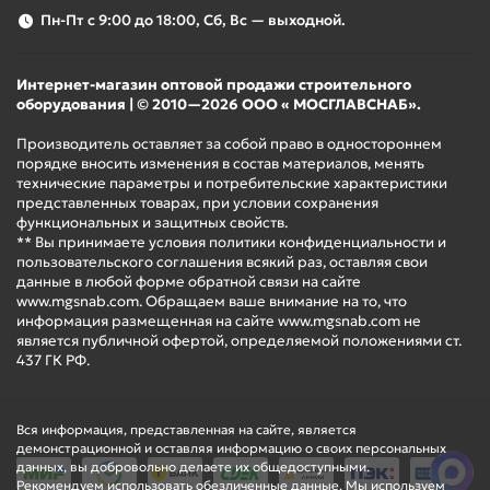
Пн-Пт с 9:00 до 18:00, Сб, Вс — выходной.
Индивидуальная упаковка изготовлена из
экологичного гофрокартона с удобной ручкой для
переноски и усилена силовыми вставками для
Интернет-магазин оптовой продажи строительного
безопасной транспортировки
оборудования | © 2010—2026 ООО « МОСГЛАВСНАБ».
Производитель оставляет за собой право в одностороннем
Увеличенная гарантия 3 года
порядке вносить изменения в состав материалов, менять
технические параметры и потребительские характеристики
представленных товарах, при условии сохранения
функциональных и защитных свойств.
Сделано в России
** Вы принимаете условия политики конфиденциальности и
пользовательского соглашения всякий раз, оставляя свои
данные в любой форме обратной связи на сайте
www.mgsnab.com. Обращаем ваше внимание на то, что
информация размещенная на сайте www.mgsnab.com не
Дипломант конкурса «100 лучших товаров России» в 2024
является публичной офертой, определяемой положениями ст.
году.
437 ГК РФ.
Вся информация, представленная на сайте, является
Обогревателями можно удобно управлять с вашего
демонстрационной и оставляя информацию о своих персональных
телефона, с помощью голосового помощника или задавать
данных, вы добровольно делаете их общедоступными.
Рекомендуем использовать обезличенные данные. Мы используем