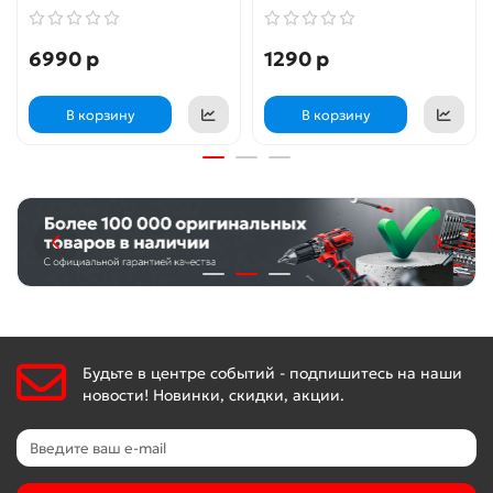
Основное: основной и дополнительный обогрев
помещений, локальный обогрев жилых и зон в
6990 р
1290 р
помещениях.
В корзину
В корзину
Сфера применения
Обогреватели оптимально подходят для обогрева зон
жилых помещений, квартир, дач, внутренних помещений
кафе, баров, ресторанов, гостиниц и отелей.
Отличительные особенности
Будьте в центре событий - подпишитесь на наши
новости! Новинки, скидки, акции.
Ультратонкие стеклянные панели с толщиной
корпуса всего 10 мм