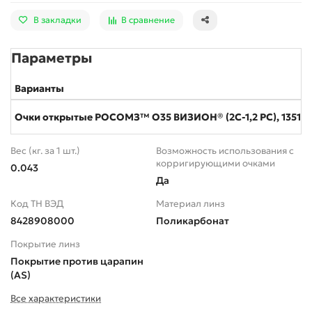
В закладки
В сравнение
Параметры
Варианты
Очки открытые РОСОМЗ™ О35 ВИЗИОН® (2С-1,2 PС), 13511
Вес (кг. за 1 шт.)
Возможность использования с
корригирующими очками
0.043
Да
Код ТН ВЭД
Материал линз
8428908000
Поликарбонат
Покрытие линз
Покрытие против царапин
(AS)
Все характеристики