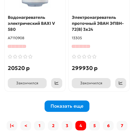
Водонагреватель
Электронагреватель
электрический BAXI V
проточный ЭВАН ЭПВН-
580
72(В) 3х24
A7110908
13305
20520 р
299930 р
Закончился
Закончился
Показать еще
|<
<
1
2
3
4
5
6
7