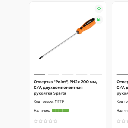
Отвертка "Point", PH2х 200 мм,
Отвер
CrV, двухкомпонентная
CrV,
рукоятка Sparta
рукоя
11779