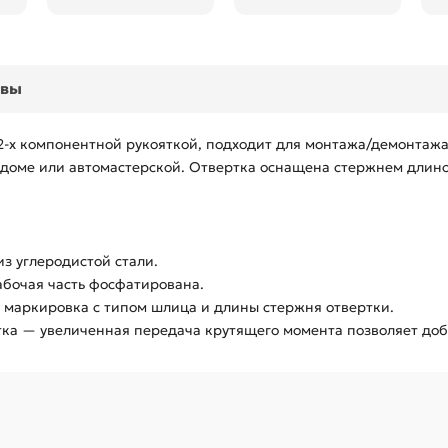
ывы
 с 2-х компонентной рукояткой, подходит для монтажа/демонта
доме или автомастерской. Отвертка оснащена стержнем длиной
з углеродистой стали.
бочая часть фосфатирована.
 маркировка с типом шлица и длины стержня отвертки.
ка — увеличенная передача крутящего момента позволяет доби