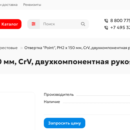
и доставка
Реквизиты
8 800 77
Каталог
+7 495 3
крестовые
Отвертка "Point", PH2 х 150 мм, CrV, двухкомпонентная 
50 мм, CrV, двухкомпонентная руко
Производитель
Наличие
Запросить цену