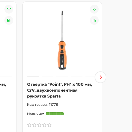
мм,
Отвертка "Point", PH1 х 100 мм,
Отвертка 
CrV, двухкомпонентная
CrV, дву
рукоятка Sparta
рукоятка
11775