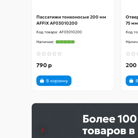
Пассатижи тонконосые 200 мм
Отвер
AFFIX AF03010200
75 мм
AF03010200
790 р
200
В корзину
В