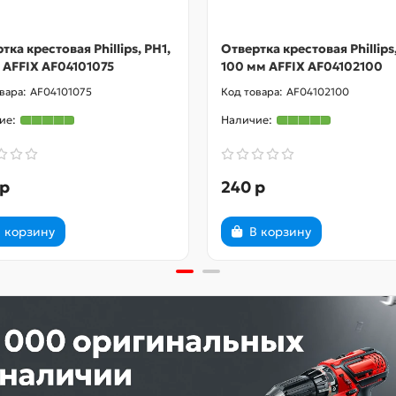
тка крестовая Phillips, PH1,
Отвертка крестовая Phillips
 AFFIX AF04101075
100 мм AFFIX AF04102100
AF04101075
AF04102100
 р
240 р
 корзину
В корзину