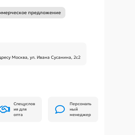
ммерческое предложение
дресу Москва, ул. Ивана Сусанина, 2с2
Спецуслов
Персональ
ия для
ный
опта
менеджер