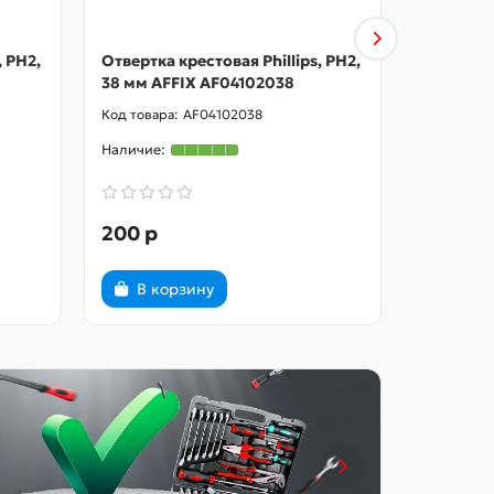
, PH2,
Отвертка крестовая Phillips, PH2,
Отвертка 
38 мм AFFIX AF04102038
150 мм A
AF04102038
200 р
310 р
В корзину
В ко