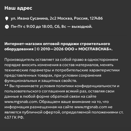
до +25°С)
Наш адрес
Пределы
допускаемой
ул. Ивана Сусанина, 2с2 Москва, Россия, 127486
относительной
Пн-Пт с 9:00 до 18:00, Сб, Вс — выходной.
погрешности
измерений
±1% (от измеряемой величины) (в
температуры
Интернет-магазин оптовой продажи строительного
диапазоне св. +100°С до +550°С)
оборудования | © 2010—2026 ООО « МОСГЛАВСНАБ».
(при
температуре
Производитель оставляет за собой право в одностороннем
окружающей
порядке вносить изменения в состав материалов, менять
среды от +15°С
технические параметры и потребительские характеристики
представленных товарах, при условии сохранения
до 25°С)
функциональных и защитных свойств.
Время
** Вы принимаете условия политики конфиденциальности и
установления
0,15 сек
пользовательского соглашения всякий раз, оставляя свои
рабочего режима
данные в любой форме обратной связи на сайте
www.mgsnab.com. Обращаем ваше внимание на то, что
Разрешающая
информация размещенная на сайте www.mgsnab.com не
способность по
является публичной офертой, определяемой положениями ст.
температуре
437 ГК РФ.
0,1°С
(цена единицы
младшего