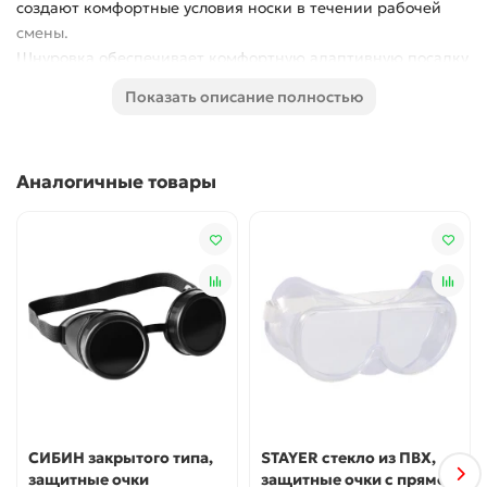
создают комфортные условия носки в течении рабочей
смены.
Шнуровка обеспечивает комфортную адаптивную посадку
при длительном ношении.
Показать описание полностью
Светоотражающие элементы повышают видимость
работников в темное время суток.
Подошва - двухслойная, маслобензостойкая, литьевого
Аналогичные товары
метода крепления.
Промежуточный слой изготовлен из ПУ с внутренней
амортизирующей вставкой в пяточной части подошвы,
способной гасить нагрузки при ходьбе.
Нижний ходовой слой - износостойкий ТПУ.
Глубина протектора ходового слоя обеспечивает хорошую
сцепляемость с поверхностями и препятствует
скольжению.
Высота обуви - 12см
Материал подкладки - Текстиль
Защитные свойства -МУН200; З; Нм; Нс; К20; Щ20; Мп; Ми
СИБИН закрытого типа,
STAYER стекло из ПВХ,
защитные очки
защитные очки с прямой