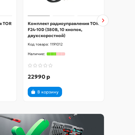
я TOR
Комплект радиоуправления TOR
Комплек
F24-10D (380В, 10 кнопок,
F24-12D (
двухскоростной)
двухско
1191012
22990 р
22990 
В корзину
В ко