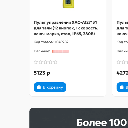
Пульт управления XAC-A12713Y
Пуль
для тали (12 кнопок, 1 скорость,
для т
ключ-марка, стоп, IP65, 380В)
ключ-
1049282
5123 р
4272
В корзину
В