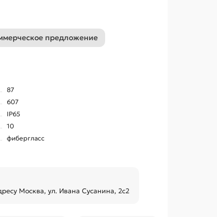
ммерческое предложение
87
607
IP65
10
фибергласс
дресу Москва, ул. Ивана Сусанина, 2с2