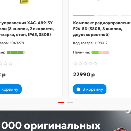
т управления XAC-A8913Y
Комплект радиоуправлени
али (8 кнопок, 2 скорости,
F24-8D (380В, 8 кнопок,
марка, стоп, IP65, 380В)
двухскоростной)
1049279
1198012
 р
22990 р
 корзину
В корзину