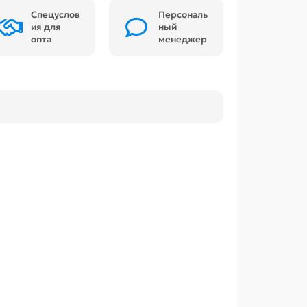
Спецуслов
Персональ
ия для
ный
опта
менеджер