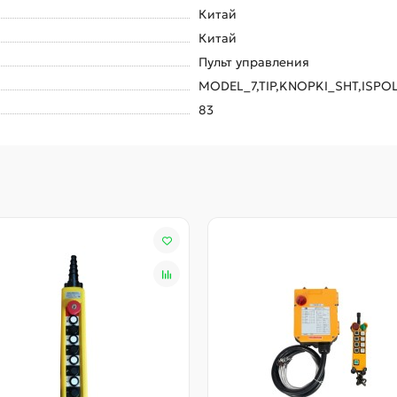
Китай
Китай
Пульт управления
MODEL_7,TIP,KNOPKI_SHT,ISPO
83