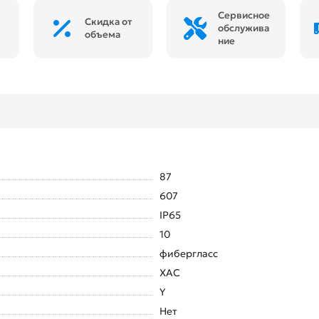
Сервисное
Скидка от
обслужива
объема
ние
87
607
IP65
10
фибергласс
XAC
Y
Нет