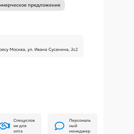
ммерческое предложение
ресу Москва, ул. Ивана Сусанина, 2с2
Спецуслов
Персональ
ия для
ный
опта
менеджер