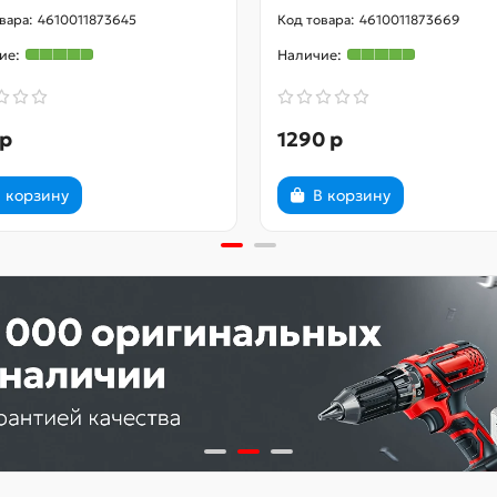
есть
4610011873645
4610011873669
линейка
прочные ампулы с защитой от помутнения стекла
1000 x 70 x 30 мм
1,0 кг
 р
1290 р
 корзину
В корзину