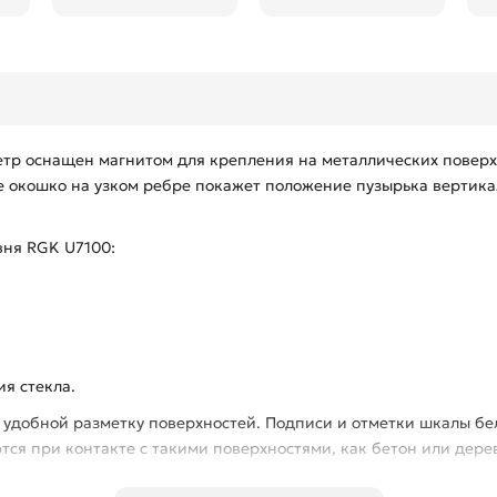
тр оснащен магнитом для крепления на металлических поверх
 окошко на узком ребре покажет положение пузырька вертика
вня RGK U7100:
я стекла.
 удобной разметку поверхностей. Подписи и отметки шкалы бе
ся при контакте с такими поверхностями, как бетон или дере
GK U7100 имеет толщину стенок 1.4 мм. За счет этого, корпус н