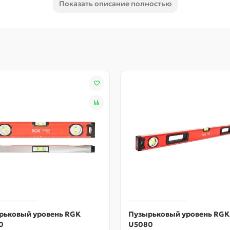
Показать описание полностью
ния.
я RGK U7100 находится окошко, в котором с помощью системы
но контролировать вертикальные поверхности в узких нишах и 
 защищают строительный уровень RGK U7100 от повреждений п
улы не протекают и не мутнеют в течение срока службы.
акже получить консультацию специалистов вы можете в нашем 
и онлайн-консультанта.
пузырьковый
брусковый
100 см
1,4 мм
0,5 мм/м
3
2
1
рьковый уровень RGK
Пузырьковый уровень RGK
1
0
U5080
ударопрочные