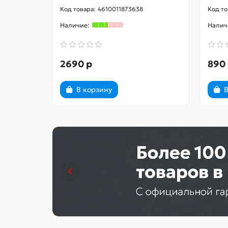
Магнит
4610011873638
Особенности
Габариты
Вес
2690 р
890
В корзину
В