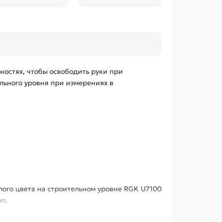
ностях, чтобы освободить руки при
льного уровня при измерениях в
лого цвета на строительном уровне RGK U7100
во.
е меняет форму и не гнется в течение всего