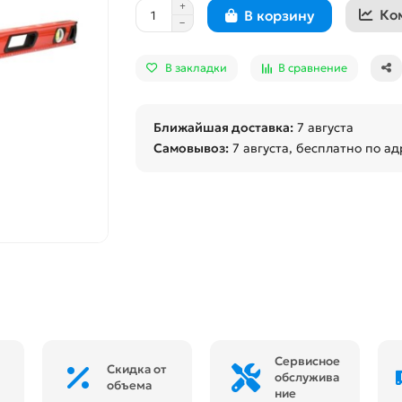
Ко
В корзину
В закладки
В сравнение
Ближайшая доставка:
7 августа
Самовывоз:
7 августа
, бесплатно по ад
Сервисное
Скидка от
обслужива
объема
ние