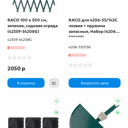
RACO 100 х 300 см,
RACO для 4206-53/142C
зеленая, садовая ограда
лезвия + пружина
(42359-54208G)
запасные, Набор (4206-
53013B)
42359-54208G
4206-53013B
2050 р
В корзину
Запросить цену