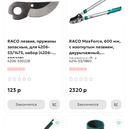
RACO лезвия, пружины
RACO MaxForce, 600 мм,
запасные, для 4206-
с изогнутым лезвием,
53/147S, набор (4206-
двурычажный,
53022B)
усиленный, с
4206-53022B
4214-53/1860
алюминиевыми
рукоятками, средний
контактный сучкорез
(4214-53/1860)
123 р
2320 р
Закончился
Закончился