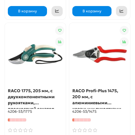
В корзину
В корзину
RACO 177S, 205 мм, с
RACO Profi-Plus 147S,
двухкомпонентными
200 мм, с
рукоятками,
алюминиевыми
плоскостной секатор
коваными рукоятками,
4206-53/177S
4206-53/147S
(4206-53/177S)
плоскостной секатор
(4206-53/147S)