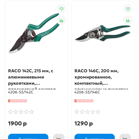
RACO 142C, 215 мм, с
RACO 146C, 200 мм,
алюминиевыми
хромированное,
рукоятками,
компактный,
плоскостной секатор
алюминиевые рукоятки,
4206-53/142C
4206-53/146C
(4206-53/142C)
плоскостной секатор
(4206-53/146C)
1900 р
1290 р