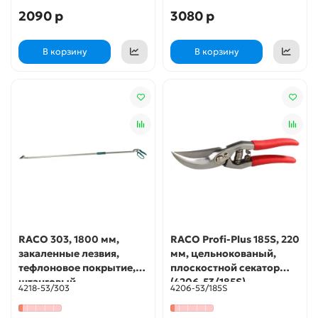
2090 р
3080 р
В корзину
В корзину
RACO 303, 1800 мм,
RACO Profi-Plus 185S, 220
закаленные лезвия,
мм, цельнокованый,
тефлоновое покрытие,
плоскостной секатор
штанговый,
(4206-53/185S)
4218-53/303
4206-53/185S
алюминиевые ручки,
плоскостной сучкорез