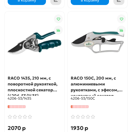
В корзину
В корзину
RACO 143S, 210 мм, с
RACO 150C, 200 мм, с
поворотной рукояткой,
алюминиевыми
плоскостной секатор
рукоятками, с эфесом,
(4206-53/143S)
контактный секатор
4206-53/143S
4206-53/150C
(4206-53/150C)
2070 р
1930 р