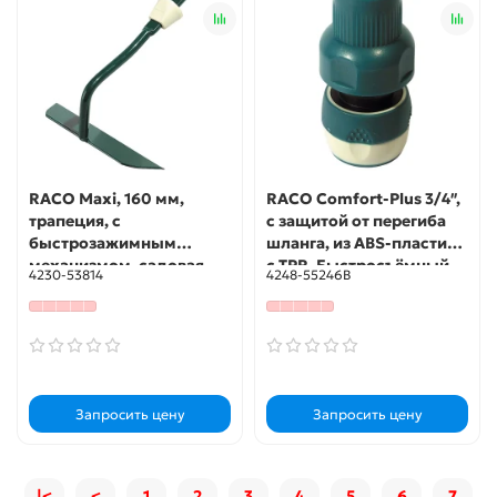
RACO Maxi, 160 мм,
RACO Comfort-Plus 3/4″,
трапеция, с
с защитой от перегиба
быстрозажимным
шланга, из ABS-пластика
механизмом, садовая
с TPR, Быстросъёмный
4230-53814
4248-55246B
мотыжка (4230-53814)
соединитель (4248-
55246B)
Запросить цену
Запросить цену
|<
<
1
2
3
4
5
6
7