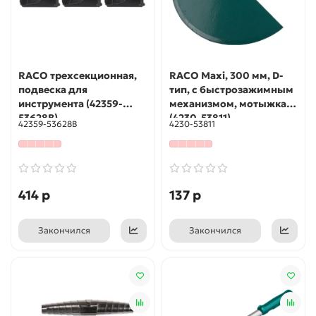
RACO трехсекционная,
RACO Maxi, 300 мм, D-
подвеска для
тип, с быстрозажимным
инструмента (42359-
механизмом, мотыжка
53628B)
(4230-53811)
42359-53628B
4230-53811
414 р
137 р
Закончился
Закончился