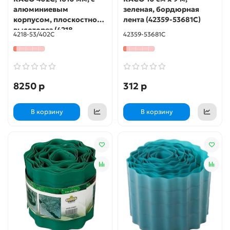
алюминиевым
зеленая, бордюрная
корпусом, плоскостной
лента (42359-53681C)
высоторез (4218-
4218-53/402C
42359-53681C
53\402C)
8250 р
312 р
В корзину
В корзину