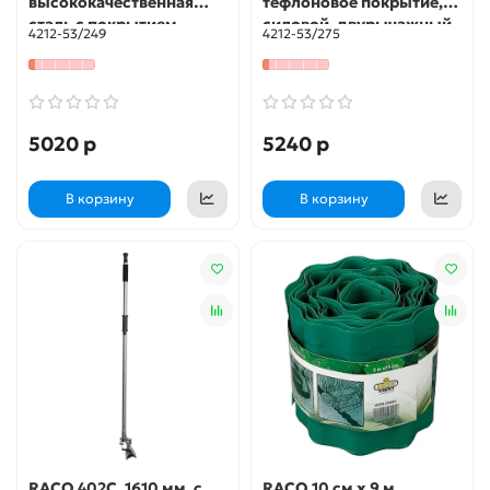
высококачественная
тефлоновое покрытие,
сталь с покрытием
силовой, двурычажный,
4212-53/249
4212-53/275
Hitekflon, двурычажный,
телескопический,
телескопический,
контактный сучкорез
плоскостной сучкорез
(4212-53/275)
(4212-53/249)
5020 р
5240 р
В корзину
В корзину
RACO 402C, 1610 мм, с
RACO 10 см х 9 м,