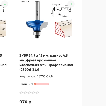
.3
ЗУБР 34.9 x 15 мм, радиус 4.8
мм, фреза кромочная
онал
калевочная №5, Профессионал
(28706-34.9)
28706-34.9
970 р