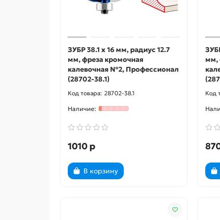
ЗУБР 38.1 x 16 мм, радиус 12.7
ЗУБР
мм, фреза кромочная
мм,
калевочная №2, Профессионал
кал
(28702-38.1)
(287
28702-38.1
1010 р
870
В корзину