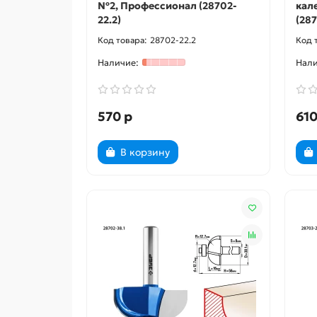
№2, Профессионал (28702-
кал
22.2)
(287
28702-22.2
570 р
610
В корзину