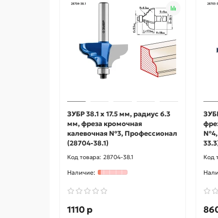
ЗУБР 38.1 x 17.5 мм, радиус 6.3
ЗУБР
мм, фреза кромочная
фре
калевочная №3, Профессионал
№4,
(28704-38.1)
33.3
28704-38.1
1110 р
86