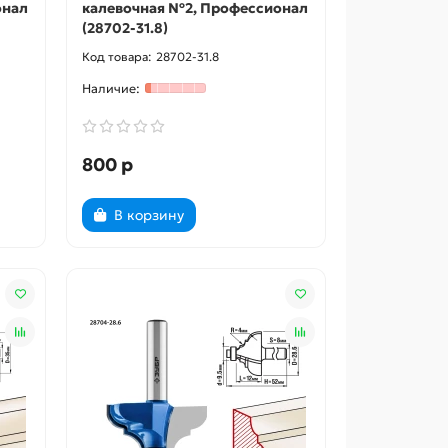
онал
калевочная №2, Профессионал
(28702-31.8)
28702-31.8
800 р
В корзину