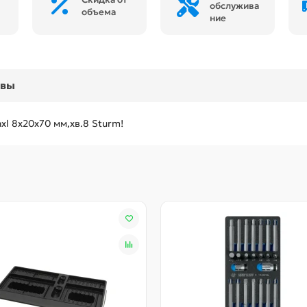
обслужива
объема
ние
ывы
l 8x20x70 мм,хв.8 Sturm!