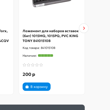
Torx,
Ложемент для наборов вставок
Ложемент
(бит) 1015MQ, 1015PQ, PVC KING
(бит) 10
44CQV
TONY 84101510B
84101110
84101510B
200 р
200 р
В корзину
В ко