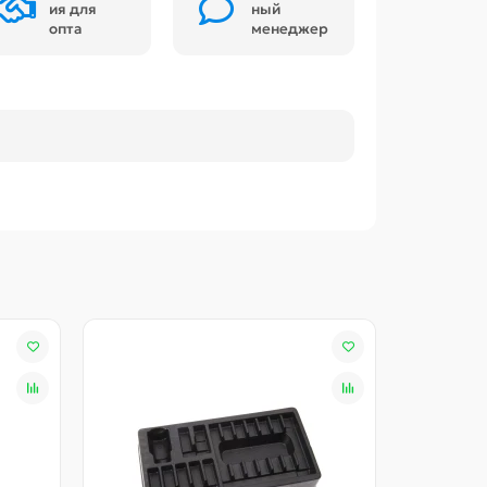
ия для
ный
опта
менеджер