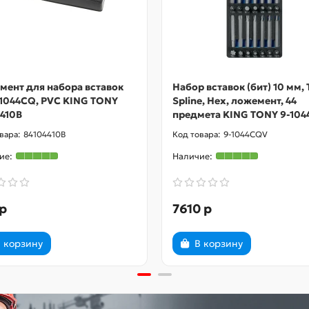
мент для набора вставок
Набор вставок (бит) 10 мм, 
 1044CQ, PVC KING TONY
Spline, Hex, ложемент, 44
410B
предмета KING TONY 9-10
84104410B
9-1044CQV
р
7610 р
 корзину
В корзину