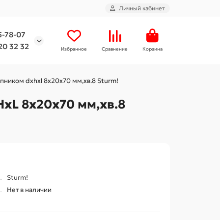
Личный кабинет
5-78-07
20 32 32
Избранное
Сравнение
Корзина
ником dxhxl 8x20x70 мм,хв.8 Sturm!
xL 8x20x70 мм,хв.8
Sturm!
Нет в наличии