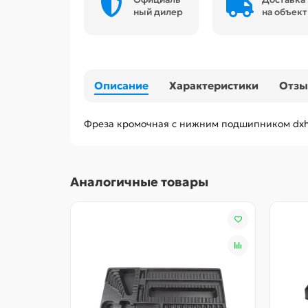
ный дилер
на объект
Описание
Характеристики
Отз
Фреза кромочная с нижним подшипником dxhx
Аналогичные товары