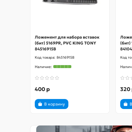
Ложемент для набора вставок
Ложе
(бит) 5169PR, PVC KING TONY
(бит)
84516915B
84104
84516915B
400 р
320 
В корзину
В