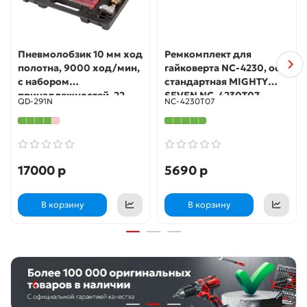
Пневмолобзик 10 мм ход
Ремкомплект для
полотна, 9000 ход/мин,
гайковерта NC-4230, ось
с набором
стандартная MIGHTY
принадлежностей, 22
SEVEN NC-4230T07
QD-291N
NC-4230T07
предмета MIGHTY SEVEN
QD-291N
17000 р
5690 р
В корзину
В корзину