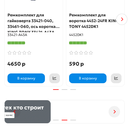
Ремкомплект для
Ремкомплект для
гайковерта 33421-040,
воротка 4452-24FR KING
33461-060, ось короткая
TONY 4452DK1
KING TONY 33421-A43A
33421-A43A
4452DK1
4650 р
590 р
В корзину
В корзину