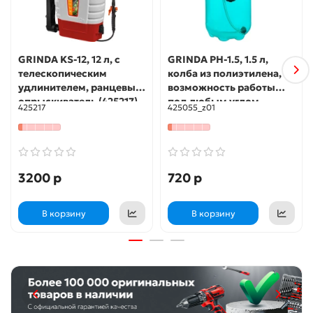
GRINDA KS-12, 12 л, с
GRINDA PH-1.5, 1.5 л,
телескопическим
колба из полиэтилена,
удлинителем, ранцевый
возможность работы
опрыскиватель (425217)
под любым углом,
425217
425055_z01
ручной опрыскиватель,
PROLine (425055)
3200 р
720 р
В корзину
В корзину