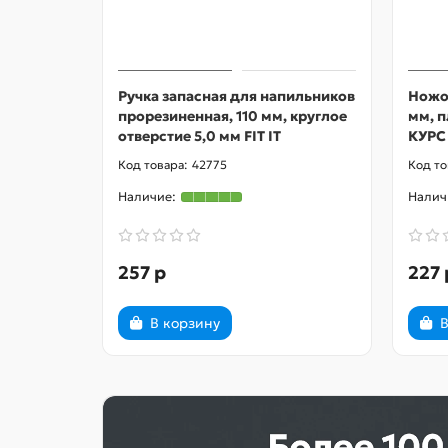
Ручка запасная для напильников
Ножо
прорезиненная, 110 мм, круглое
мм, п
отверстие 5,0 мм FIT IT
КУРС
42775
257 р
227 
В корзину
В