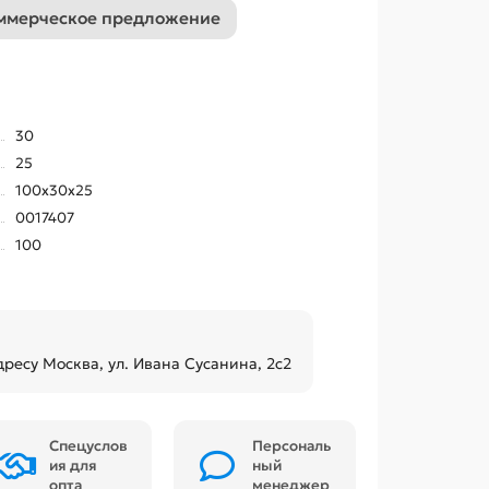
ммерческое предложение
30
25
100x30x25
0017407
100
дресу Москва, ул. Ивана Сусанина, 2с2
Спецуслов
Персональ
ия для
ный
опта
менеджер