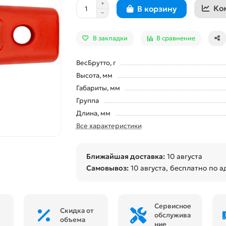
Ко
В корзину
В закладки
В сравнение
ВесБрутто, г
Высота, мм
Габариты, мм
Группа
Длина, мм
Все характеристики
Ближайшая доставка:
10 августа
Самовывоз:
10 августа
, бесплатно по а
Сервисное
Скидка от
обслужива
объема
ние