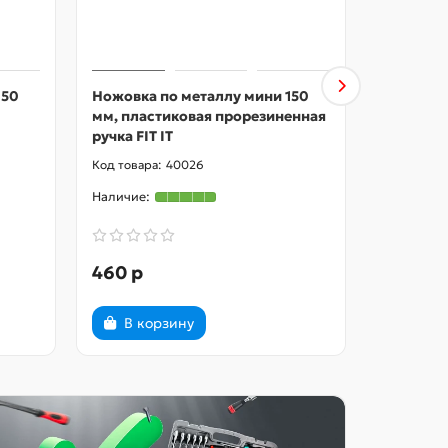
150
Ножовка по металлу мини 150
Ножовка 
мм, пластиковая прорезиненная
175 мм с
ручка FIT IT
запасных
40026
460 р
717 р
В корзину
В ко