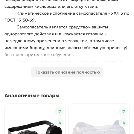
содержанием кислорода или его отсутствии.
· Климатическое исполнение самоспасателя - УХЛ 5 по
ГОСТ 15150-69.
· Самоспасатель является средством защиты
одноразового действия и выпускается готовым к
немедленному применению человеком, в том числе
имеющими бороду, длинные волосы (объемную прическу)
без предварительного обучения.
· Самоспасатель выпускается в трёх исполнениях: в
футляре, в футляре с ремнём, в коробке (основное
Показать описание полностью
исполение).
Время защитного действия (ВЗД):
Аналогичные товары
— в режиме ожидания помощи (сидя) не менее 150 минут,
— в режиме средней нагрузки (ходьба) не менее 50 минут,
— в режиме тяжелой нагрузки (бег) не менее 15 минут.