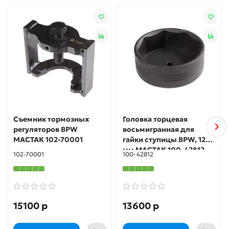
Съемник тормозных
Головка торцевая
регуляторов BPW
восьмигранная для
МАСТАК 102-70001
гайки ступицы BPW, 120
мм МАСТАК 100-42812
102-70001
100-42812
15100 р
13600 р