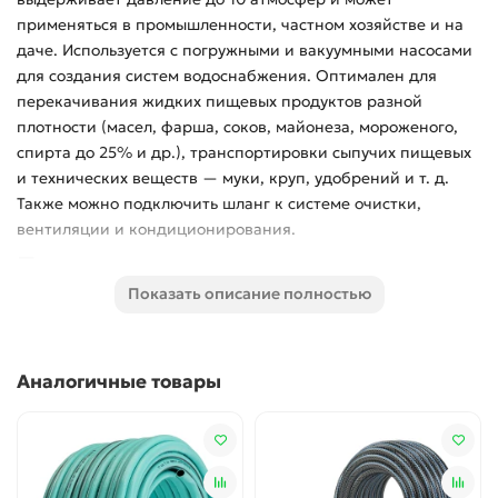
применяться в промышленности, частном хозяйстве и на
даче. Используется с погружными и вакуумными насосами
для создания систем водоснабжения. Оптимален для
перекачивания жидких пищевых продуктов разной
плотности (масел, фарша, соков, майонеза, мороженого,
спирта до 25% и др.), транспортировки сыпучих пищевых
и технических веществ — муки, круп, удобрений и т. д.
Также можно подключить шланг к системе очистки,
вентиляции и кондиционирования.
Преимущества
Показать описание полностью
Надежность — шланг выполнен из
высококачественного и долговечного ПВХ,
нейтрального к бензину, маслам и УФ-лучам,
Аналогичные товары
выдерживающего температуру от -10 до 55 °C.
Повышенная прочность — армирующий слой
увеличивает устойчивость к механическим
повреждениям.
Деформационная стойкость — гофрированная