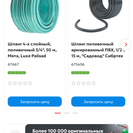
структура делает шланг гибким, позволяет
выдерживать продолжительные нагрузки на изгиб,
растяжение и сжатие.
Безопасность — изделие не содержит вредных
веществ и безвредно для здоровья и окружающей
среды.
Шланг 4-х слойный,
Шланг поливочный
поливочный 3/4", 50 м,
армированный ПВХ, 1/2",
Мята, Luxe Palisad
15 м, "Садовод" Сибртех
67667
675406
Запросить цену
Запросить цену