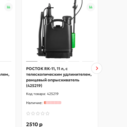
РОСТОК RK-11, 11 л, с
РОСТОК 
лем,
телескопическим удлинителем,
опрыски
ранцевый опрыскиватель
(425222)
(425219)
425219
2510 р
204 р