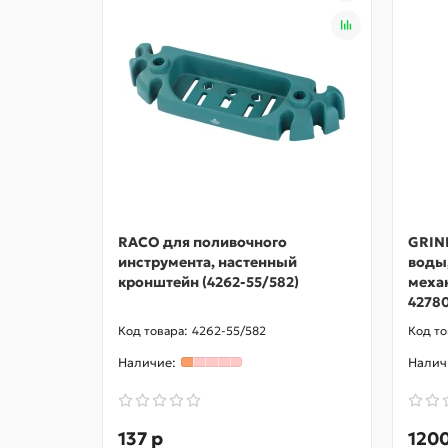
RACO для поливочного
GRIN
инструмента, настенный
воды
кронштейн (4262-55/582)
механ
42780
4262-55/582
137 р
1200