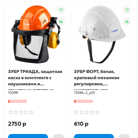
ЗУБР ТРИАДА, защитная
ЗУБР ФОРТ, белая,
каска в комплекте с
храповый механизм
наушниками и
регулировки,
защитным сетчатым
универсальное
11099
11094-2_z01
экраном, Профессионал
крепление для
(11099)
наушников и щитков,
защитная каска,
Профессионал (11094-2)
2750 р
610 р