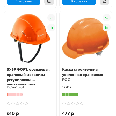
В корзину
В корзину
ЗУБР ФОРТ, оранжевая,
Каска строительная
храповый механизм
усиленная оранжевая
регулировки,
РОС
универсальное
11094-1_z01
12203
крепление для
наушников и щитков,
защитная каска,
Профессионал (11094-1)
610 р
477 р