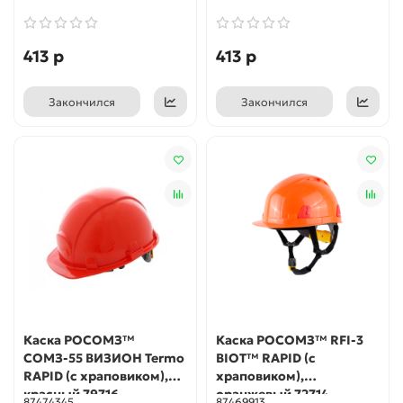
413 р
413 р
Закончился
Закончился
Каска РОСОМЗ™
Каска РОСОМЗ™ RFI-3
СОМЗ-55 ВИЗИОН Termo
BIOT™ RAPID (с
RAPID (с храповиком),
храповиком),
красный 79716
оранжевый 72714
87474345
87469913