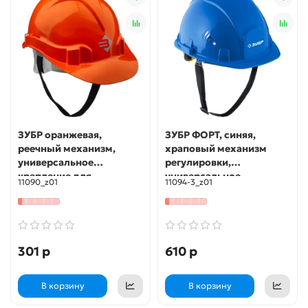
ЗУБР оранжевая,
ЗУБР ФОРТ, синяя,
реечный механизм,
храповый механизм
универсальное
регулировки,
крепление для
универсальное
11090_z01
11094-3_z01
наушников и щитков,
крепление для
защитная каска (11090)
наушников и щитков,
защитная каска,
Профессионал (11094-3)
301 р
610 р
В корзину
В корзину