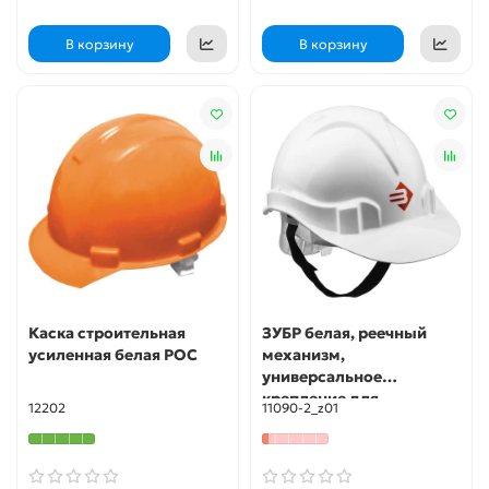
В корзину
В корзину
Каска строительная
ЗУБР белая, реечный
усиленная белая РОС
механизм,
универсальное
крепление для
12202
11090-2_z01
наушников и щитков,
защитная каска (11090-2)