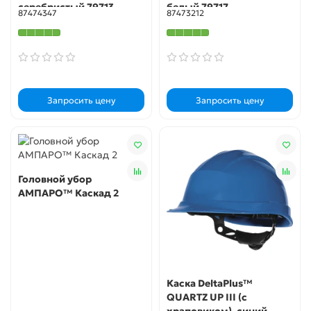
серебристый 79713
белый 79717
87474347
87473212
Запросить цену
Запросить цену
Головной убор
АМПАРО™ Каскад 2
Каска DeltaPlus™
QUARTZ UP III (с