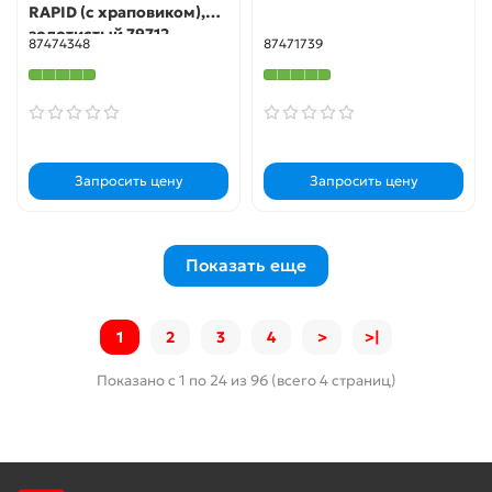
RAPID (с храповиком),
золотистый 79712
87474348
87471739
Запросить цену
Запросить цену
Показать еще
1
2
3
4
>
>|
Показано с 1 по 24 из 96 (всего 4 страниц)