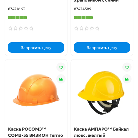
храповиком), синий
87471663
87474389
Запросить цену
Запросить цену
Каска РОСОМЗ™
Каска АМПАРО™ Байкал
СОМЗ-55 ВИЗИОН Termo
люкс, желтый