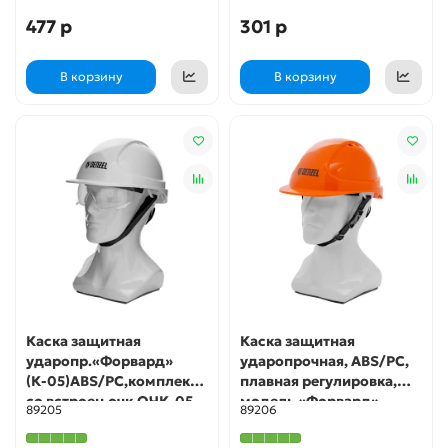
477 р
301 р
В корзину
В корзину
Каска защитная
Каска защитная
ударопр.«Форвард»
ударопрочная, ABS/PC,
(К-05)ABS/PC,комплект
плавная регулировка,
со встроен.очк.ОЧК-05
модель «Форвард»
89205
89206
Форвард,белая Denzel
(К-05)оранж. Denzel