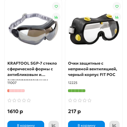
KRAFTOOL SGP-7 стекло
Очки защитные с
сферической формы с
непрямой вентиляцией,
антибликовым и
черный корпус FIT РОС
антизапотевающим
11007
12225
покрытием, обтюратор
из TPR, непрямая
вентиляция, защитные
очки (11007)
1610 р
217 р
В корзину
В корзину