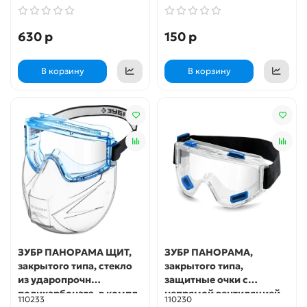
защитные очки (11008)
630 р
150 р
В корзину
В корзину
ЗУБР ПАНОРАМА ЩИТ,
ЗУБР ПАНОРАМА,
закрытого типа, стекло
закрытого типа,
из ударопрочн
защитные очки с
поликарбоната, в компл
непрямой вентиляцией,
110233
110230
со щитком, защитные
Профессионал (110230)