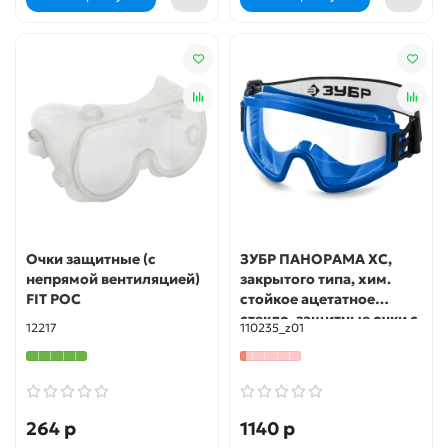
Очки защитные (с
ЗУБР ПАНОРАМА ХС,
непрямой вентиляцией)
закрытого типа, хим.
FIT РОС
стойкое ацетатное
стекло, защитные очки с
12217
110235_z01
непрямой вентиляцией,
Профессионал (110235)
264 р
1140 р