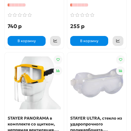
очки с непрямой
вентиляцией,
Профессиона
740 р
255 р
В корзину
В корзину
STAYER PANORAMA в
STAYER ULTRA, стекло из
комплекте со щитком,
ударопрочного
непрямая вентиляция,
поликарбоната,