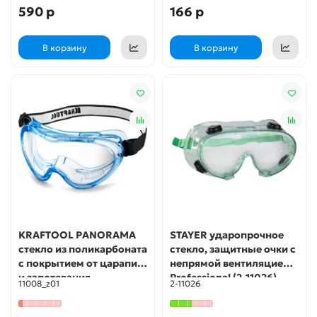
590 р
166 р
В корзину
В корзину
KRAFTOOL PANORAMA
STAYER ударопрочное
стекло из поликарбоната
стекло, защитные очки с
с покрытием от царапин
непрямой вентиляцией,
и запотевания,
Professional (2-11026)
11008_z01
2-11026
обтюратор из PVC,
непрямая вентиляция,