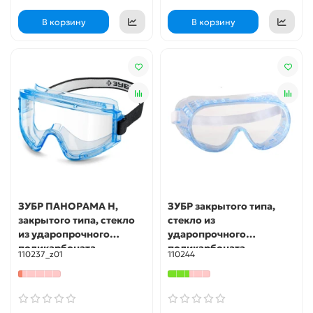
В корзину
В корзину
ЗУБР ПАНОРАМА Н,
ЗУБР закрытого типа,
закрытого типа, стекло
стекло из
из ударопрочного
ударопрочного
поликарбоната,
поликарбоната,
110237_z01
110244
защитные очки с
защитные очки с
непрямой вентиляцией,
непрямой вентиляцией,
Профессионал (110237)
Профессионал (110244)