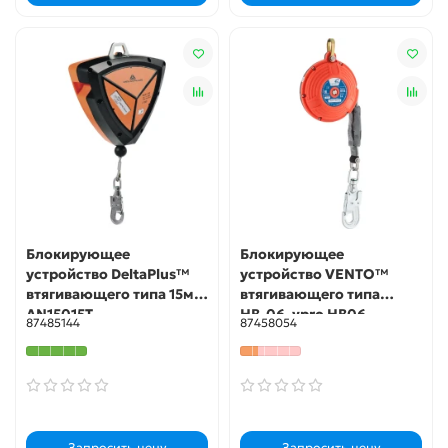
Блокирующее
Блокирующее
устройство DeltaPlus™
устройство VENTO™
втягивающего типа 15м,
втягивающего типа
AN15015T
НВ-06, vpro HB06
87485144
87458054
Запросить цену
Запросить цену