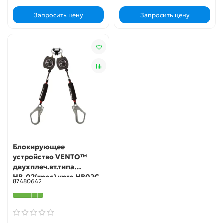
Запросить цену
Запросить цену
Блокирующее
устройство VENTO™
двухплеч.вт.типа
НВ-02(трос) vpro HB02C
87480642
duo 0051