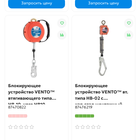
Запросить цену
Запросить цену
Блокирующее
Блокирующее
устройство VENTO™
устройство VENTO™ вт.
втягивающего типа
типа НВ-02 с
НВ-10, vpro HB10
кар.стал.монтажный,
87470822
87476219
vpro НВ02 set 0051