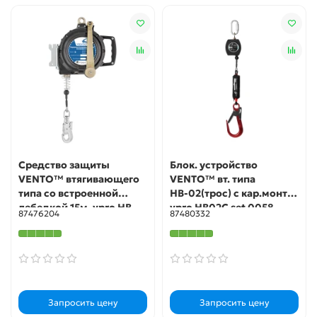
Средство защиты
Блок. устройство
VENTO™ втягивающего
VENTO™ вт. типа
типа со встроенной
НВ-02(трос) с кар.монт.,
лебедкой 15м, vpro HB
vpro HB02C set 0058
87476204
87480332
eva
Запросить цену
Запросить цену