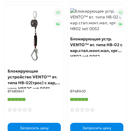
Блокирующее устр.
VENTO™ вт. типа НВ-02 с
кар.стал.монт.мал, vpro
НВ02 set 0052
Блокирующее
устройство VENTO™ вт.
типа НВ-02(трос) с кар,
vpro HB02C set 0051
87480641
87481410
Запросить цену
Запросить цену