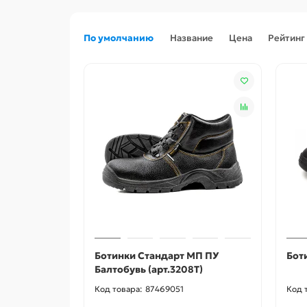
По умолчанию
Название
Цена
Рейтинг
Ботинки Стандарт МП ПУ
Бот
Балтобувь (арт.3208Т)
87469051