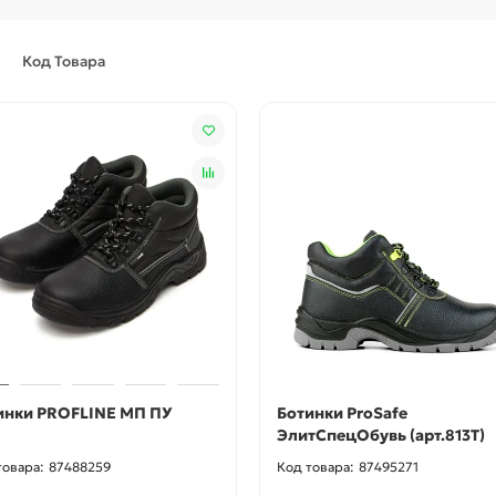
Код Товара
инки PROFLINE МП ПУ
Ботинки ProSafe
ЭлитСпецОбувь (арт.813Т)
87488259
87495271