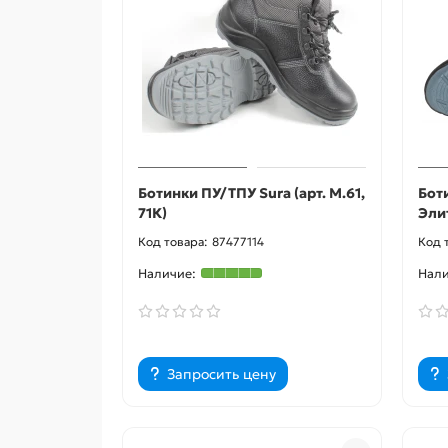
Ботинки ПУ/ТПУ Sura (арт. М.61,
Бот
71К)
Эли
87477114
Запросить цену