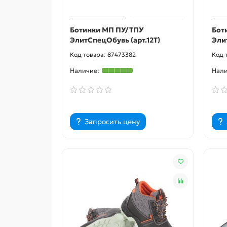
Ботинки МП ПУ/ТПУ
Бот
ЭлитСпецОбувь (арт.12Т)
Эли
87473382
Запросить цену