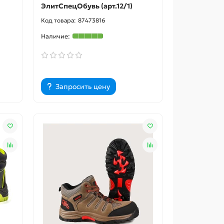
ЭлитСпецОбувь (арт.12/1)
87473816
Запросить цену