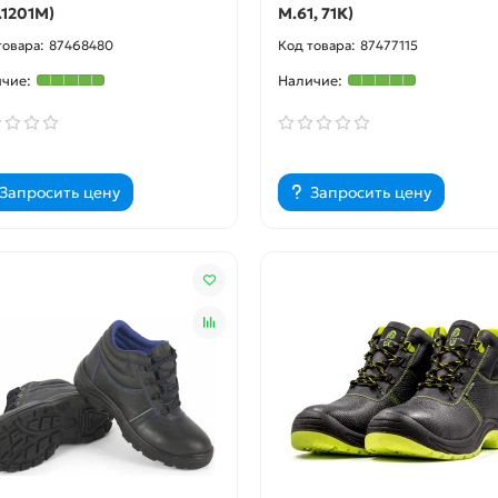
.1201М)
М.61, 71К)
87468480
87477115
Запросить цену
Запросить цену