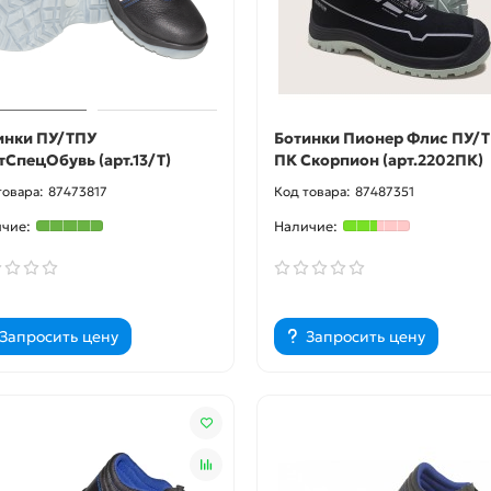
инки ПУ/ТПУ
Ботинки Пионер Флис ПУ/
тСпецОбувь (арт.13/Т)
ПК Скорпион (арт.2202ПК)
87473817
87487351
Запросить цену
Запросить цену