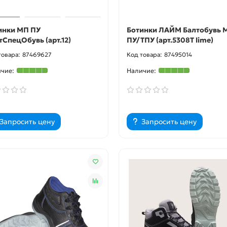
инки МП ПУ
Ботинки ЛАЙМ Балтобувь 
тСпецОбувь (арт.12)
ПУ/ТПУ (арт.5308Т lime)
87469627
87495014
Запросить цену
Запросить цену