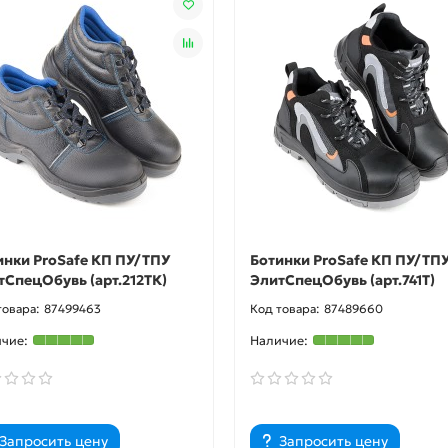
инки ProSafe КП ПУ/ТПУ
Ботинки ProSafe КП ПУ/ТП
тСпецОбувь (арт.212ТК)
ЭлитСпецОбувь (арт.741Т)
87499463
87489660
Запросить цену
Запросить цену