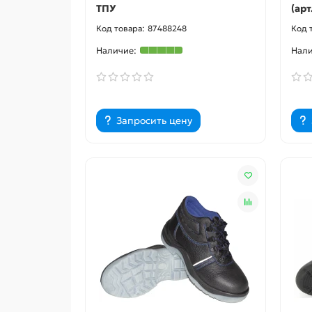
ТПУ
(арт
87488248
Запросить цену