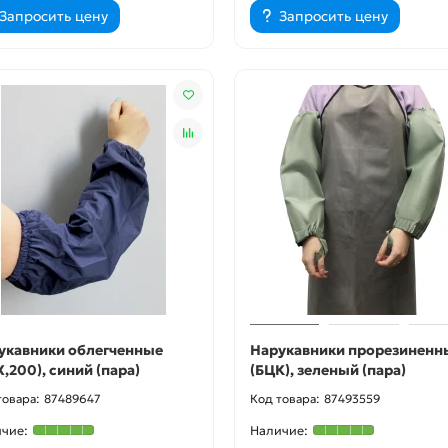
Запросить цену
Запросить цену
укавники облегченные
Нарукавники прорезиненн
,200), синий (пара)
(БЦК), зеленый (пара)
87489647
87493559