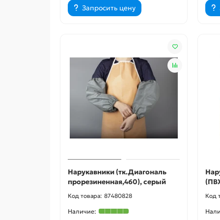
Запросить цену
Нарукавники (тк.Диагональ
Нар
прорезиненная,460), серый
(ПВХ
87480828