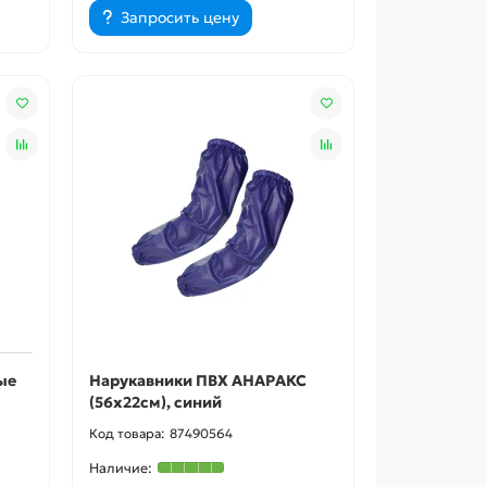
Запросить цену
ые
Нарукавники ПВХ АНАРАКС
(56х22см), синий
87490564