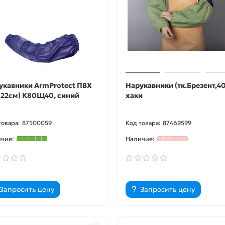
укавники ArmProtect ПВХ
Нарукавники (тк.Брезент,40
х22см) К80Щ40, синий
хаки
87500059
87469599
Запросить цену
Запросить цену