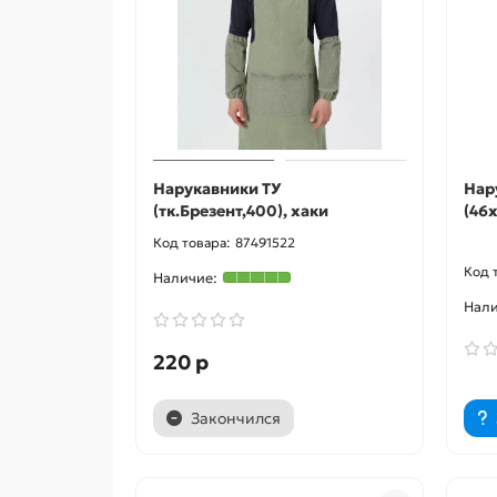
Нарукавники ТУ
Нар
(тк.Брезент,400), хаки
(46
87491522
220 р
Закончился