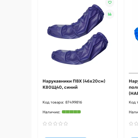
Нарукавники ПВХ (46х20см)
Нар
К80Щ40, синий
пол
(НА
87499816