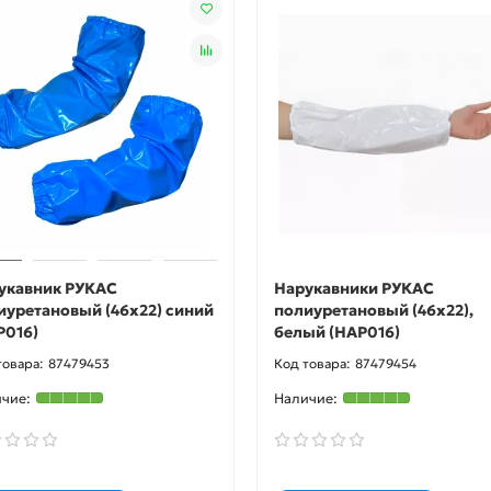
укавник РУКАС
Нарукавники РУКАС
иуретановый (46х22) синий
полиуретановый (46х22),
Р016)
белый (НАР016)
87479453
87479454