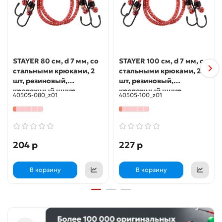
STAYER 80 см, d 7 мм, со
STAYER 100 см, d 7 мм, со
стальными крюками, 2
стальными крюками, 2
шт, резиновый,
шт, резиновый,
крепежный шнур
крепежный шнур
40505-080_z01
40505-100_z01
(40505-080)
(40505-100)
204 р
227 р
В корзину
В корзину