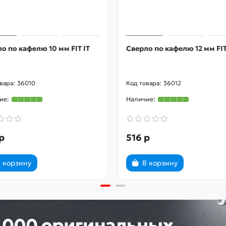
о по кафелю 10 мм FIT IT
Сверло по кафелю 12 мм FIT
36010
36012
р
516 р
 корзину
В корзину