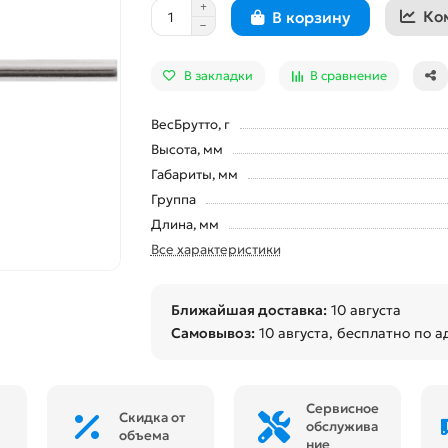
Ко
В корзину
В закладки
В сравнение
ВесБрутто, г
Высота, мм
Габариты, мм
Группа
Длина, мм
Все характеристики
Ближайшая доставка:
10 августа
Самовывоз:
10 августа
, бесплатно по а
Сервисное
Скидка от
обслужива
объема
ние