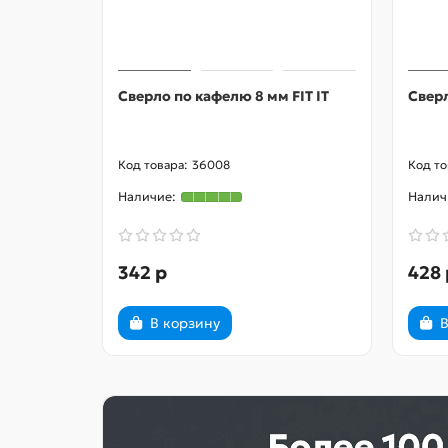
Сверло по кафелю 8 мм FIT IT
Сверл
36008
342 р
428 
В корзину
В