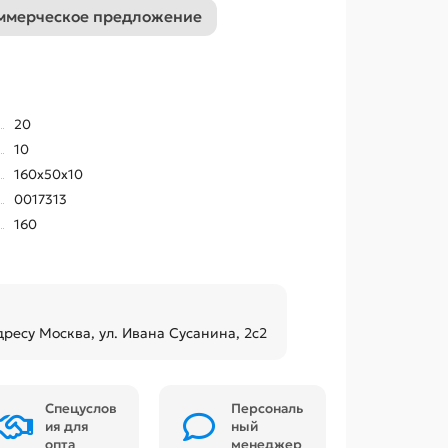
ммерческое предложение
20
10
160x50x10
0017313
160
дресу Москва, ул. Ивана Сусанина, 2с2
Спецуслов
Персональ
ия для
ный
опта
менеджер