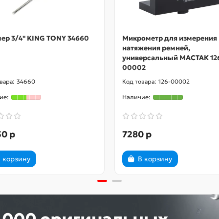
ер 3/4" KING TONY 34660
Микрометр для измерения
натяжения ремней,
универсальный МАСТАК 12
00002
34660
126-00002
50 р
7280 р
 корзину
В корзину