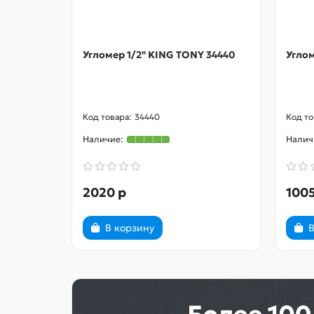
Угломер 1/2" KING TONY 34440
Углом
34440
2020 р
100
В корзину
В