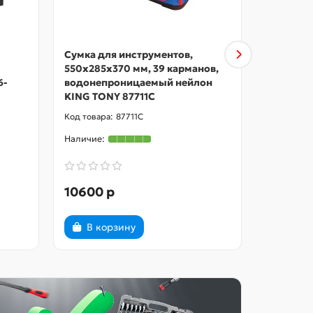
Сумка для инструментов,
Штанген
550х285х370 мм, 39 карманов,
тормозны
6-
водонепроницаемый нейлон
МАСТАК 
KING TONY 87711C
87711C
10600 р
2200 р
В корзину
В ко