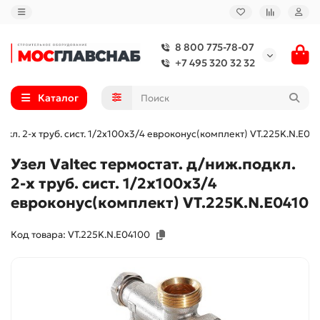
8 800 775-78-07
+7 495 320 32 32
Каталог
дкл. 2-х труб. сист. 1/2х100х3/4 евроконус(комплект) VT.225K.N.E04
Узел Valtec термостат. д/ниж.подкл.
2-х труб. сист. 1/2х100х3/4
евроконус(комплект) VT.225K.N.E0410
Код товара: VT.225K.N.E04100