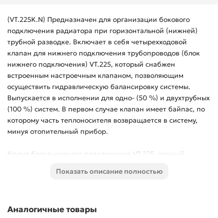
(VT.225K.N) Предназначен для организации бокового
подключения радиатора при горизонтальной (нижней)
трубной разводке. Включает в себя четырехходовой
клапан для нижнего подключения трубопроводов (блок
нижнего подключения) VT.225, который снабжен
встроенным настроечным клапаном, позволяющим
осуществить гидравлическую балансировку системы.
Выпускается в исполнении для одно- (50 %) и двухтрубных
(100 %) систем. В первом случае клапан имеет байпас, по
которому часть теплоносителя возвращается в систему,
минуя отопительный прибор.
Кроме блока нижнего подключения VT.225, данный
комплект включает в себя радиаторный клапан VT.180 с
Показать описание полностью
колпачком ручной регулировки, а также два обжимных
фитинга для подключения соединительной трубки.
Аналогичные товары
Резьба присоединений – наружная. Диаметр патрубка для