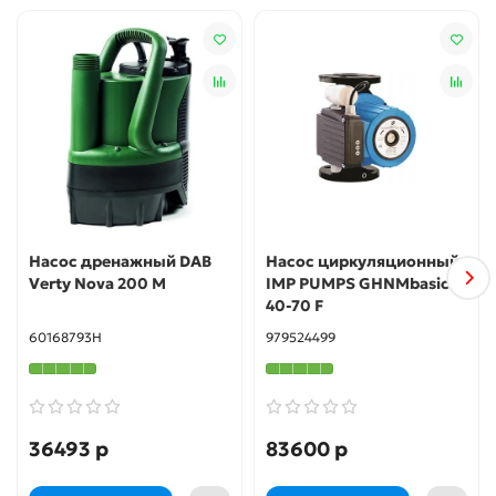
подключения к радиатору – 1/2". Подключение труб – по
стандарту «евроконус», 3/4". Рабочая температура – до 120
°С, давление – до 10 бар.
Насос дренажный DAB
Насос циркуляционный
Verty Nova 200 M
IMP PUMPS GHNMbasic II
40-70 F
60168793H
979524499
36493 р
83600 р