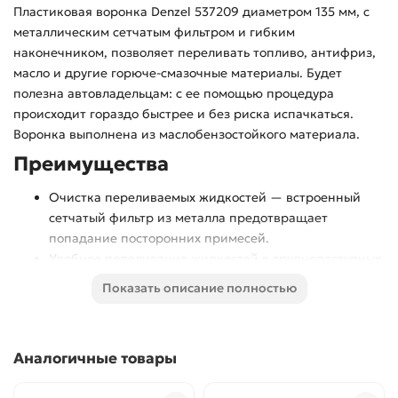
Пластиковая воронка Denzel 537209 диаметром 135 мм, с
металлическим сетчатым фильтром и гибким
наконечником, позволяет переливать топливо, антифриз,
масло и другие горюче-смазочные материалы. Будет
полезна автовладельцам: с ее помощью процедура
происходит гораздо быстрее и без риска испачкаться.
Воронка выполнена из маслобензостойкого материала.
Преимущества
Очистка переливаемых жидкостей — встроенный
сетчатый фильтр из металла предотвращает
попадание посторонних примесей.
Удобное переливание жидкостей в труднодоступных
местах — воронка имеет гибкий наконечник.
Показать описание полностью
Разборная конструкция — изделие можно
использовать в различных ситуациях.
Комфортное использование — воронку можно
Аналогичные товары
придерживать за ручку, чтобы жидкость не
пролилась.