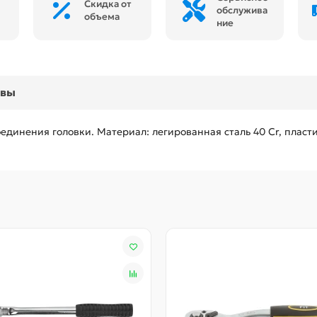
Скидка от
обслужива
объема
ние
ывы
единения головки. Материал: легированная сталь 40 Cr, пласт