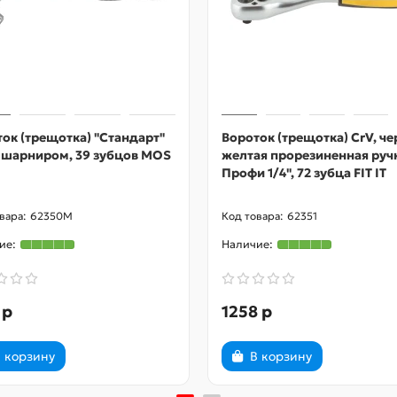
ок (трещотка) "Стандарт"
Вороток (трещотка) CrV, че
с шарниром, 39 зубцов MOS
желтая прорезиненная руч
Профи 1/4", 72 зубца FIT IT
62350М
62351
 р
1258 р
 корзину
В корзину