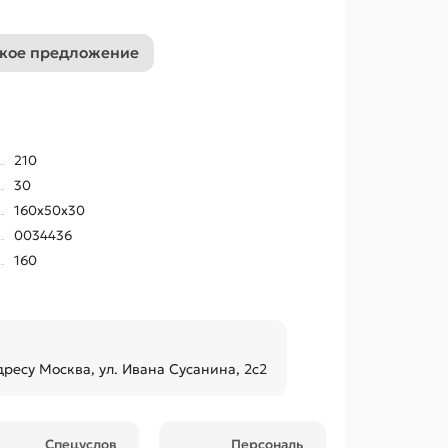
кое предложение
210
30
160x50x30
0034436
160
дресу Москва, ул. Ивана Сусанина, 2с2
Спецуслов
Персональ