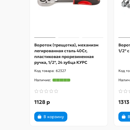
Вороток (трещотка), механизм
Ворот
легированная сталь 40Cr,
1/2" 
пластиковая прорезиненная
ручка, 1/2", 24 зубца КУРС
62327
1128 р
1313
В корзину
В