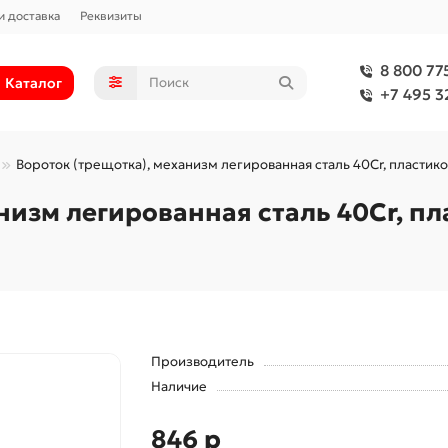
и доставка
Реквизиты
8 800 77
Каталог
+7 495 3
Вороток (трещотка), механизм легированная сталь 40Cr, пластико
низм легированная сталь 40Cr, п
Производитель
Наличие
846 р