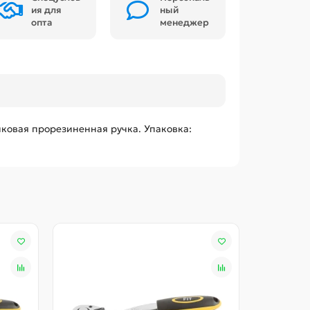
ия для
ный
опта
менеджер
иковая прорезиненная ручка. Упаковка: