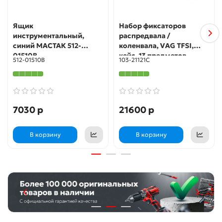
Ящик
Набор фиксаторов
инструментальный,
распредвала /
синий МАСТАК 512-
коленвала, VAG TFSI,
01510B
кейс, 13 предметов
512-01510B
103-21121C
МАСТАК 103-21121C
7030 р
21600 р
В корзину
В корзину