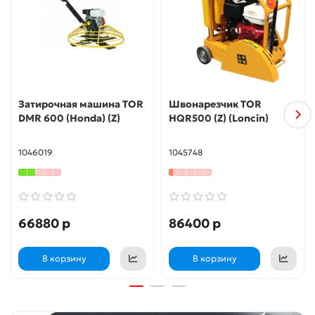
Затирочная машина TOR
Швонарезчик TOR
DMR 600 (Honda) (Z)
HQR500 (Z) (Loncin)
1046019
1045748
66880 р
86400 р
В корзину
В корзину