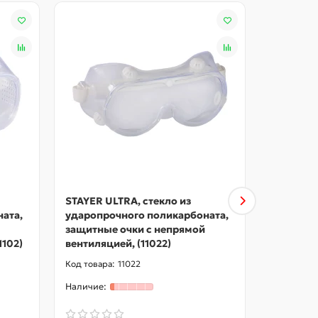
STAYER ULTRA, стекло из
STAYER у
ата,
ударопрочного поликарбоната,
защитные
защитные очки с непрямой
вентиляци
1102)
вентиляцией, (11022)
11026)
11022