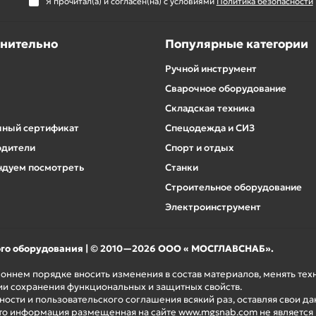
Я прочитал(а) и согласен(на) с условиями
Политика безопасности
нительно
Популярные категории
Ручной инструмент
Сварочное оборудование
Складская техника
ный сертификат
Спецодежда и СИЗ
одители
Спорт и отдых
дуем посмотреть
Станки
Строительное оборудование
Электроинструмент
ого оборудования | © 2010—2026 ООО « МОСГЛАВСНАБ».
роннем порядке вносить изменения в состав материалов, менять те
ии сохранения функциональных и защитных свойств.
ости и пользовательского соглашения всякий раз, оставляя свои да
то информация размещенная на сайте www.mgsnab.com не является