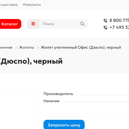
и доставка
Реквизиты
8 800 77
Каталог
+7 495 3
зимняя
Жилеты
Жилет утепленный Офис (Дюспо), черный
(Дюспо), черный
Производитель
Наличие
Запросить цену