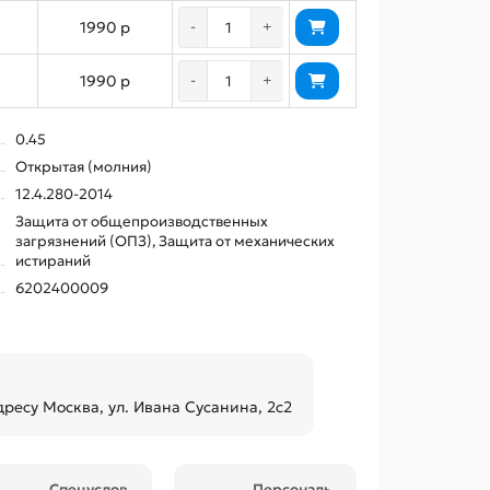
1990 р
-
+
1990 р
-
+
0.45
Открытая (молния)
12.4.280-2014
Защита от общепроизводственных
загрязнений (ОПЗ), Защита от механических
истираний
6202400009
дресу Москва, ул. Ивана Сусанина, 2с2
Спецуслов
Персональ