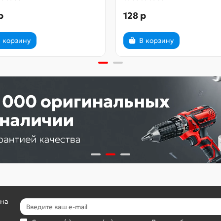
р
128 р
 корзину
В корзину
 на