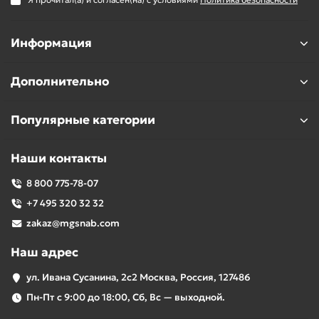
Использование
Для резки бетона, кирпича, асфальта
Информация
Дополнительно
Популярные категории
Наши контакты
8 800 775-78-07
+7 495 320 32 32
zakaz@mgsnab.com
Наш адрес
ул. Ивана Сусанина, 2с2 Москва, Россия, 127486
Пн-Пт с 9:00 до 18:00, Сб, Вс — выходной.