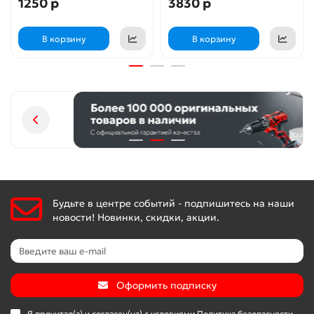
1250 р
3830 р
Специально усиленный корпус редуктора для
улучшения теплоотвода и обеспечения прочности
В корзину
В корзину
самого нагруженного узла
Удобная блокировка шпинделя для легкой замены
дисков
Эффективное пылеудаление благодаря возможности
подключения пылесоса (диаметр подключения
40мм, совместимо с пылесосами ЗУБР серии ПУ-хх)
Поворотная основная рукоятка для лучшего контроля
во время работы
Защита оператора от пыли и грязи за счет накладки
на рукоятку и брызговика
Будьте в центре событий - подпишитесь на наши
Выключатель с защитой от пыли, случайного
новости! Новинки, скидки, акции.
включения и с фиксацией во включенном
положении
Специальная конструкция щеткодержателя,
предотвращающая повреждение коллектора при
Оформить подписку
полном износе щеток
Быстрая замена щеток
Я прочитал(а) и согласен(на) с условиями
Политика безопасности